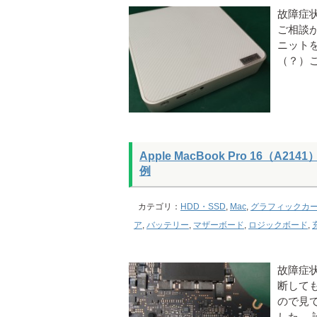
故障症
ご相談
ニット
（？）
Apple MacBook Pro 16
例
カテゴリ：
HDD・SSD
,
Mac
,
グラフィックカ
ア
,
バッテリー
,
マザーボード
,
ロジックボード
,
故障症
断しても
ので見