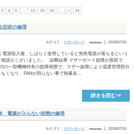
3
4
5
...
10
20
30
...
»
34
落ちる症状の修理
｜
カテゴリ：
マザーボード
2026/07/31
mhiraoka
状 電源投入後、しばらく使用していると突然電源が落ちるという
ご相談がございました。 診断結果 マザーボード故障が原因で
AIOの一部機種特有の故障状態で、マザー故障により温度管理部分
しなくなり、FANが回らない事で熱暴走…
続きを読む⇒
i 01IRH8 電源が入らない状態の修理
｜
カテゴリ：
マザーボード
2026/07/31
mhiraoka