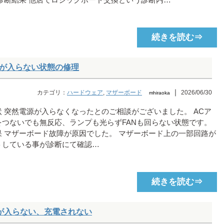
 診断結果 他店でロジックボード交換という診断内…
続きを読む⇒
 電源が入らない状態の修理
｜
カテゴリ：
ハードウェア
,
マザーボード
2026/06/30
mhiraoka
状 突然電源が入らなくなったとのご相談がございました。 ACア
をつないでも無反応、ランプも光らずFANも回らない状態です。
果 マザーボード故障が原因でした。 マザーボード上の一部回路が
トしている事が診断にて確認…
続きを読む⇒
 電源が入らない、充電されない