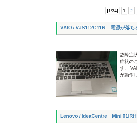
[1/34]
1
2
VAIO / VJS112C11N 電源が
故障症
症状の
す。 V
が動作
Lenovo / IdeaCentre Min