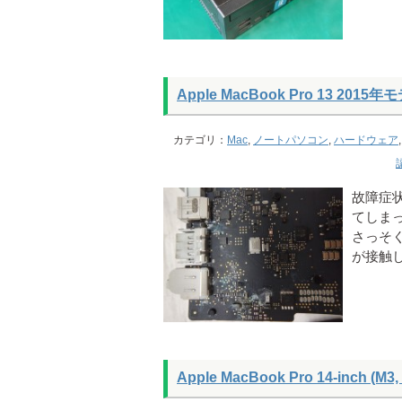
Apple MacBook Pro 13 
カテゴリ：
Mac
,
ノートパソコン
,
ハードウェア
故障症
てしま
さっそ
が接触
Apple MacBook Pro 14‑in