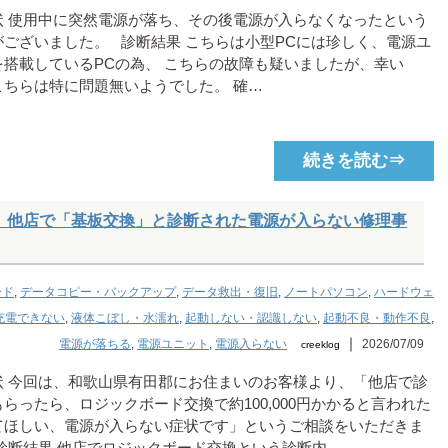
状 使用中に突然電源が落ち、その後電源が入らなくなったという
がございました。 診断結果 こちらは小型PCには珍しく、電源ユ
を搭載しているPCの為、 こちらの故障も疑いましたが、幸い
こちらは特に問題無いようでした。 確…
続きを読む⇒
（A2141） 他店で「基板交換」と診断された電源が入らない修理事
ード
,
データコピー・バックアップ
,
データ救出・復旧
,
ノートパソコン
,
ハードウェ
充電できない
,
液体こぼし・水濡れ
,
起動しない・認識しない
,
起動不良・動作不良
,
｜
電源が落ちる
,
電源ユニット
,
電源入らない
2026/07/09
creeklog
状 今回は、和歌山県有田郡にお住まいのお客様より、「他店で診
らったら、ロジックボード交換で約100,000円かかると言われた
てほしい、電源が入らない症状です」というご相談をいただきま