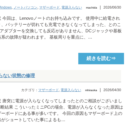
｜
indows
,
ノートパソコン
,
マザーボード
,
電源入らない
2026/06/30
machida
 今回は、Lenovoノートのお持ち込みです。 使用中に給電され
り、バッテリーが切れても充電できなくなってしまった、とのこ
ACアダプターを交換しても反応がありません、DCジャックや基板
路系の故障が疑われます。 基板周りを重点に、…
続きを読む⇒
が入らない状態の修理
｜
カテゴリ：
マザーボード
,
電源入らない
2026/04/30
mhiraoka
状 唐突に電源が入らなくなってしまったとのご相談がございまし
診断結果 こういったミニPCの場合、電源が入らなくなった原因は
ザーボードにある事が多いです。 今回の原因もマザーボード上の
路がショートしていた事によるも…