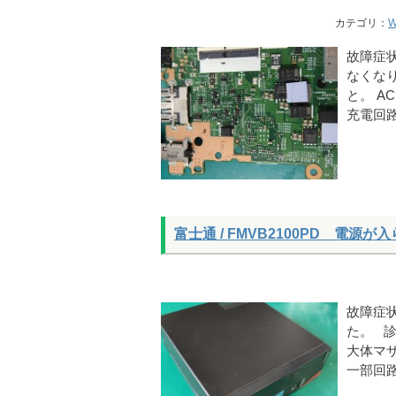
カテゴリ：
W
故障症状
なくな
と。 
充電回
富士通 / FMVB2100PD 電源
故障症
た。 
大体マ
一部回