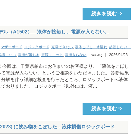
続きを読む⇒
2015年モデル（A1502） 液体が接触し、電源が入らない。
,
マザーボード
,
ロジックボード
,
充電できない
,
液体こぼし・水濡れ
,
起動しない・
｜
認識しない
,
電源が落ちる
,
電源ユニット
,
電源入らない
2026/04/23
creeklog
状 今回は、千葉県柏市にお住まいのお客様より、「液体をこぼし
って電源が入らない」というご相談をいただきました。 診断結果
く分解を伴う詳細な検査を行ったところ、ロジックボードへ液体
しておりました。 ロジックボード以外には、液…
続きを読む⇒
ch (M3, 2023) に飲み物をこぼした…液体損傷ロジックボード