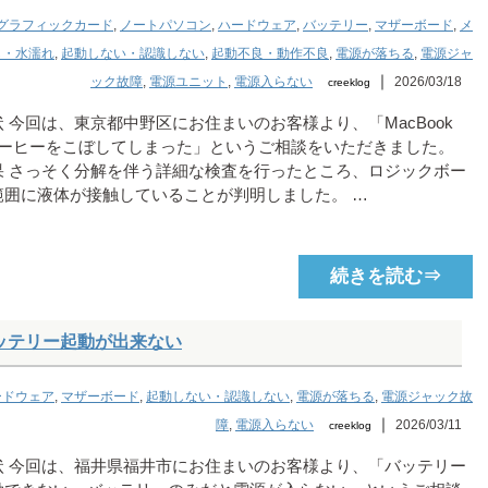
グラフィックカード
,
ノートパソコン
,
ハードウェア
,
バッテリー
,
マザーボード
,
メ
し・水濡れ
,
起動しない・認識しない
,
起動不良・動作不良
,
電源が落ちる
,
電源ジャ
｜
ック故障
,
電源ユニット
,
電源入らない
2026/03/18
creeklog
 今回は、東京都中野区にお住まいのお客様より、「MacBook
にコーヒーをこぼしてしまった」というご相談をいただきました。
果 さっそく分解を伴う詳細な検査を行ったところ、ロジックボー
範囲に液体が接触していることが判明しました。 …
続きを読む⇒
1 バッテリー起動が出来ない
ードウェア
,
マザーボード
,
起動しない・認識しない
,
電源が落ちる
,
電源ジャック故
｜
障
,
電源入らない
2026/03/11
creeklog
状 今回は、福井県福井市にお住まいのお客様より、「バッテリー