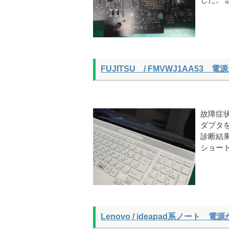
した。
FUJITSU / FMVWJ1AA53
故障症
ダプタ
診断結
ショー
Lenovo / ideapad系ノート