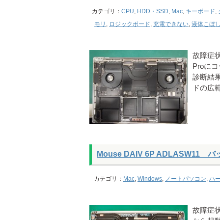
カテゴリ：
CPU
,
HDD・SSD
,
Mac
,
キーボード
,
モリ
,
ロジックボード
,
充電できない
,
液体こぼ
故障症状
Pro
診断結
ドの広
Mouse DAIV 6P ADLASW1
カテゴリ：
Mac
,
Windows
,
ノートパソコン
,
ハ
故障症