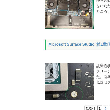
から起
をいた
ところ
Microsoft Surface Studio 
故障症状 
クリー
た。 
低速セ
[1/34]
1
2