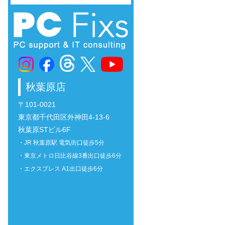
秋葉原店
〒101-0021
東京都千代田区外神田4-13-6
秋葉原STビル6F
・JR 秋葉原駅 電気街口徒歩5分
・東京メトロ日比谷線3番出口徒歩6分
・エクスプレス A1出口徒歩6分