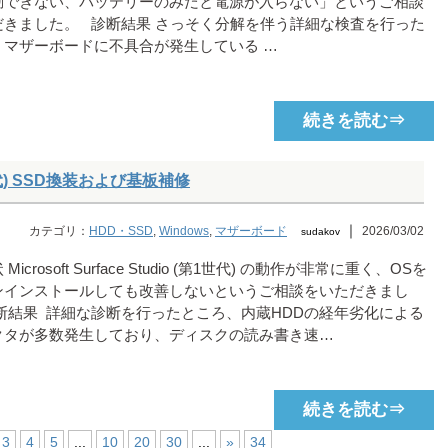
動できない、バッテリーのみだと電源が入らない」というご相談
だきました。 診断結果 さっそく分解を伴う詳細な検査を行った
、マザーボードに不具合が発生している …
続きを読む⇒
(第1世代) SSD換装および基板補修
｜
カテゴリ：
HDD・SSD
,
Windows
,
マザーボード
2026/03/02
sudakov
Microsoft Surface Studio (第1世代) の動作が非常に重く、OSを
ンインストールしても改善しないというご相談をいただきまし
診断結果 詳細な診断を行ったところ、内蔵HDDの経年劣化による
クタが多数発生しており、ディスクの読み書き速…
続きを読む⇒
3
4
5
...
10
20
30
...
»
34