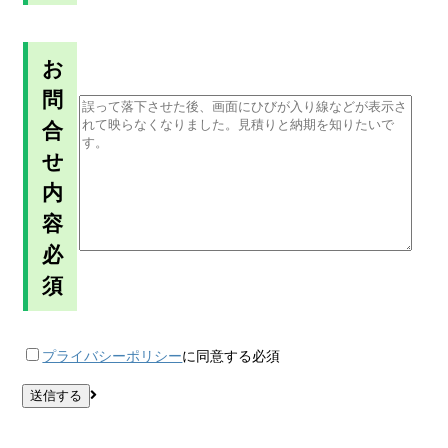
お
問
合
せ
内
容
必
須
プライバシーポリシー
に同意する
必須