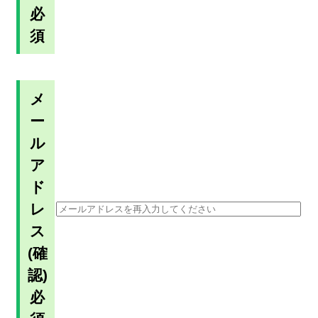
必
須
メ
ー
ル
ア
ド
レ
ス
(確
認)
必