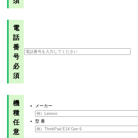
須
電
話
番
号
必
須
機
メーカー
種
任
型 番
意