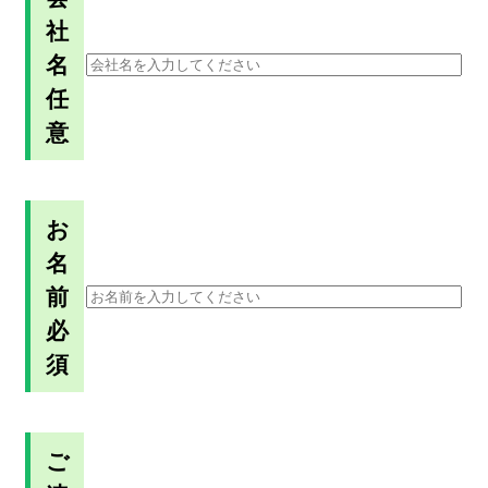
社
名
任
意
お
名
前
必
須
ご