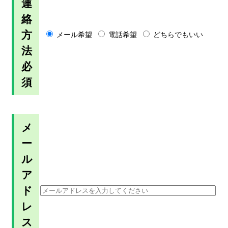
連
絡
方
メール希望
電話希望
どちらでもいい
法
必
須
メ
ー
ル
ア
ド
レ
ス