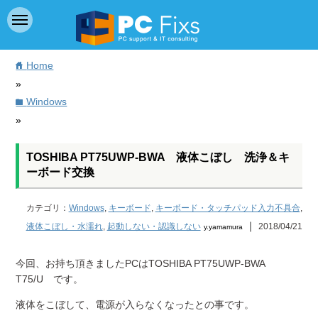
Home
home
»
Windows
folder
»
TOSHIBA PT75UWP-BWA 液体こぼし 洗浄＆キ
ーボード交換
カテゴリ：
Windows
,
キーボード
,
キーボード・タッチパッド入力不具合
,
｜
液体こぼし・水濡れ
,
起動しない・認識しない
2018/04/21
y.yamamura
今回、お持ち頂きましたPCはTOSHIBA PT75UWP-BWA
T75/U です。
液体をこぼして、電源が入らなくなったとの事です。