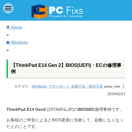
Home
home
»
Windows
folder
»
【ThinkPad E14 Gen 2】BIOS(UEFI)・ECの修理事
例
｜
カテゴリ：
Windows
,
マザーボード
,
起動不良・動作不良
pcfixs_f.iino
2024/02/21
ThinkPad E14 Gen2
(20TA001LJP)の
BIOS/EC
修理事例です。
お客様のご申告によるとBIOS更新に失敗して、起動しなくなっ
たとのことです。