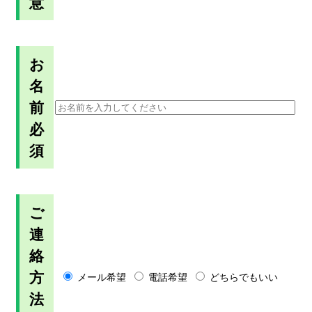
意
お
名
前
必
須
ご
連
絡
方
メール希望
電話希望
どちらでもいい
法