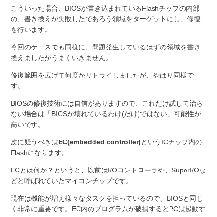
こういった場合、BIOSが書き込まれているFlashチップの内部
の、書き換えが失敗したであろう領域をターゲットにし、修復
を行います。
今回のケースでも同様に、問題発生しているはずの領域を書き
換えましたがうまくいきません。
修復範囲を広げて何度かリトライしましたが、やはり同様で
す。
BIOSの修復技術には自信がありますので、これだけ試して治ら
ない場合は「BIOSが壊れているわけ(だけ)ではない」可能性が
高いです。
次に疑うべきは
EC(embedded controller)
というICチップ内の
Flashになります。
ECとは何か？というと、以前はI/Oコントローラや、SuperI/Oな
どと呼ばれていたマイコンチップです。
現在は機能が増え様々なタスクを担っているので、BIOSと同じ
く非常に重要です。EC内のプログラムが破損するとPCは起動す