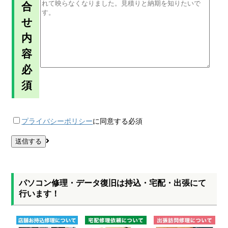
合
せ
内
容
必
須
プライバシーポリシー
に同意する
必須
パソコン修理・データ復旧は持込・宅配・出張にて
行います！