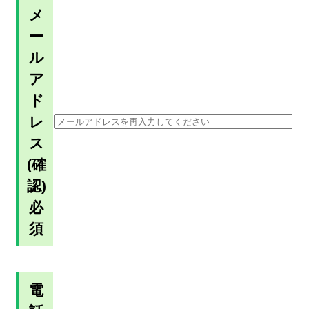
メ
ー
ル
ア
ド
レ
ス
(確
認)
必
須
電