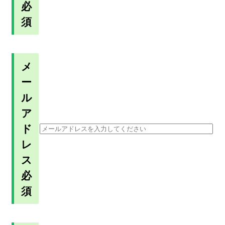
必
須
メ
ー
ル
ア
ド
レ
ス
必
須