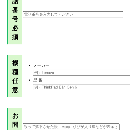
話
番
号
必
須
機
メーカー
種
任
型 番
意
お
問