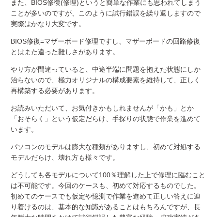
また、BIOS修復(修理)というと簡単な作業にも思われてしまう
ことが多いのですが、このように試行錯誤を繰り返しますので
実際はかなり大変です。
BIOS修復=マザーボード修理ですし、マザーボードの回路修復
とはまた違った難しさがあります。
やり方が間違っていると、中途半端に問題を抱えた状態にしか
治らないので、極力オリジナルの構成要素を維持して、正しく
再構築する必要があります。
お読みいただいて、お気付きかもしれませんが「かも」とか
「おそらく」という仮定だらけ、手探りの状態で作業を進めて
います。
パソコンのモデルは膨大な種類がありますし、初めて対処する
モデルだらけ、壊れ方も様々です。
どうしても各モデルについて100％理解した上で修理に臨むこと
は不可能です。今回のケースも、初めて対応するものでした。
初めてのケースでも仮定や憶測で作業を進めて正しい答えに辿
り着けるのは、基本的な知識があることはもちろんですが、長