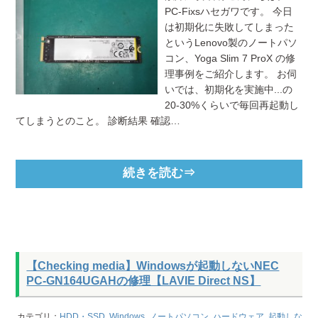
PC-Fixsハセガワです。 今日
は初期化に失敗してしまった
というLenovo製のノートパソ
コン、Yoga Slim 7 ProX の修
理事例をご紹介します。 お伺
いでは、初期化を実施中...の
20-30%くらいで毎回再起動し
てしまうとのこと。 診断結果 確認…
続きを読む⇒
【Checking media】Windowsが起動しないNEC
PC-GN164UGAHの修理【LAVIE Direct NS】
カテゴリ：
HDD・SSD
,
Windows
,
ノートパソコン
,
ハードウェア
,
起動しな