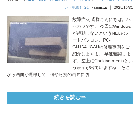
｜
い・認識しない
2025/10/31
hasegawa
故障症状 皆様こんにちは。ハ
セガワです。 今回はWindows
が起動しないというNECのノ
ートパソコン、PC-
GN164UGAHの修理事例をご
紹介しますよ。 早速確認しま
す。左上にCheking mediaとい
う表示が出ていますね... そこ
から画面が遷移して...何やら別の画面に切…
続きを読む⇒