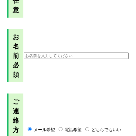
任
意
お
名
前
必
須
ご
連
絡
方
メール希望
電話希望
どちらでもいい