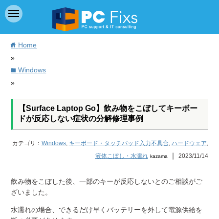
Home
home
»
Windows
folder
»
【Surface Laptop Go】飲み物をこぼしてキーボー
ドが反応しない症状の分解修理事例
カテゴリ：
Windows
,
キーボード・タッチパッド入力不具合
,
ハードウェア
,
｜
液体こぼし・水濡れ
2023/11/14
kazama
飲み物をこぼした後、一部のキーが反応しないとのご相談がご
ざいました。
水濡れの場合、できるだけ早くバッテリーを外して電源供給を