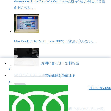
dynabook T552/47GWS Windows起動時の音が鳴るけど画
面付かない。
MacBook (13インチ, Late 2009)：電源が入らない。
お問い合わせ・無料相談
VAIO SVE15125CJW フリーズする。
宅配修理を依頼する
0120-185-090
surface Pro4 起動しない 自動修復できませんでした表