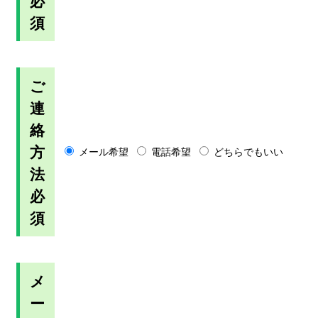
必
須
ご
連
絡
方
メール希望
電話希望
どちらでもいい
法
必
須
メ
ー