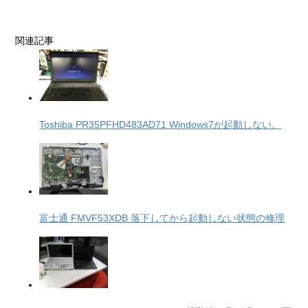
関連記事
Toshiba PR35PFHD483AD71 Windows7が起動しない。
富士通 FMVF53XDB 落下してから起動しない状態の修理