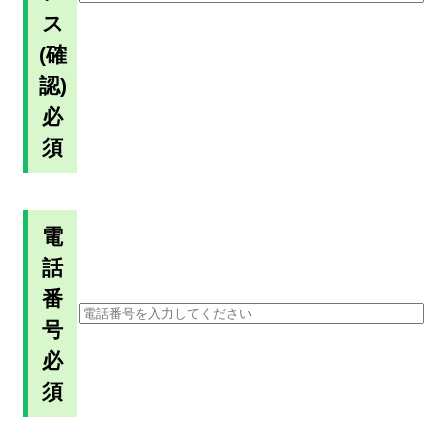
ス
(確
認)
必
須
電
話
番
号
必
須