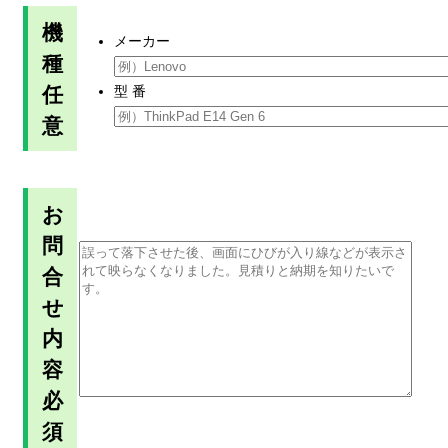
機
メーカー
種
任
型 番
意
お
問
合
せ
内
容
必
須