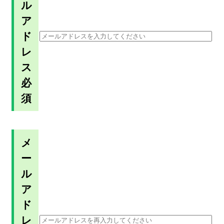
ル
ア
ド
レ
ス
必
須
メ
ー
ル
ア
ド
レ