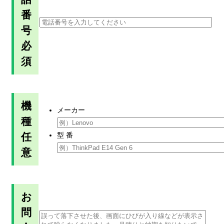
番
号
必
須
機
メーカー
種
任
型 番
意
お
問