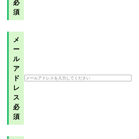
必
須
メ
ー
ル
ア
ド
レ
ス
必
須