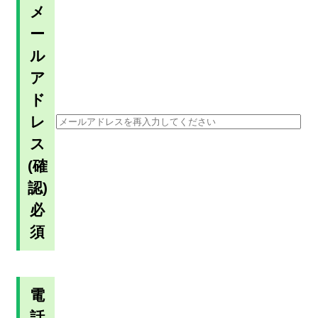
メ
ー
ル
ア
ド
レ
ス
(確
認)
必
須
電
話