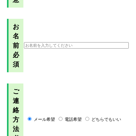
お
名
前
必
須
ご
連
絡
方
メール希望
電話希望
どちらでもいい
法