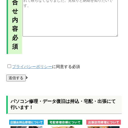
合
せ
内
容
必
須
プライバシーポリシー
に同意する
必須
パソコン修理・データ復旧は持込・宅配・出張にて
行います！