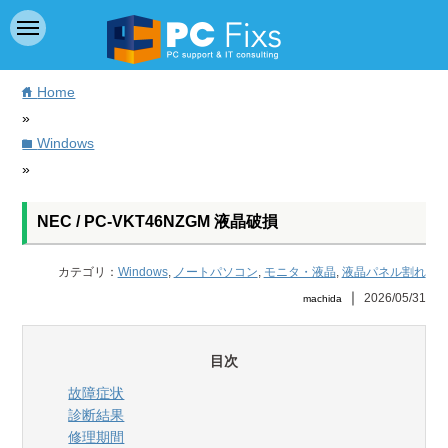
Home
home
»
Windows
folder
»
NEC / PC-VKT46NZGM 液晶破損
カテゴリ：
Windows
,
ノートパソコン
,
モニタ・液晶
,
液晶パネル割れ
｜
2026/05/31
machida
目次
故障症状
診断結果
修理期間