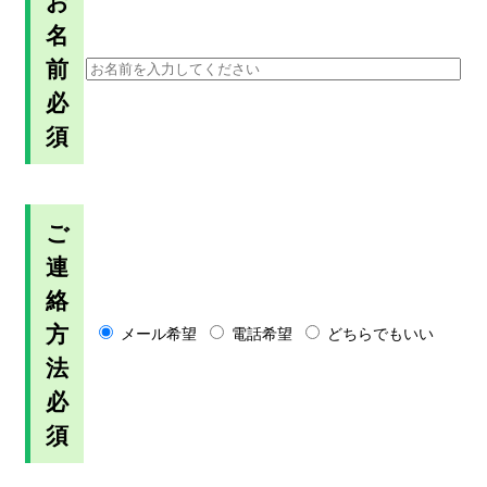
お
名
前
必
須
ご
連
絡
方
メール希望
電話希望
どちらでもいい
法
必
須