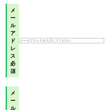
メ
ー
ル
ア
ド
レ
ス
必
須
メ
ー
ル