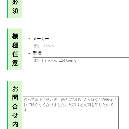
必
須
機
メーカー
種
任
型 番
意
お
問
合
せ
内