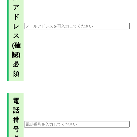
ア
ド
レ
ス
(確
認)
必
須
電
話
番
号