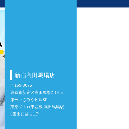
新宿高田馬場店
〒169-0075
東京都新宿区高田馬場2-14-5
第一いさみやビル8F
東京メトロ東西線 高田馬場駅
6番出口徒歩1分