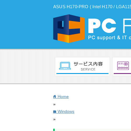
ASUS H170-PRO ( Intel H170
Home
home
»
Windows
folder
»