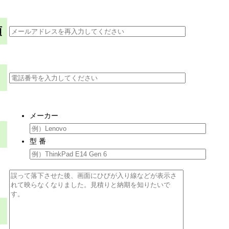
須
メーカー
型 番