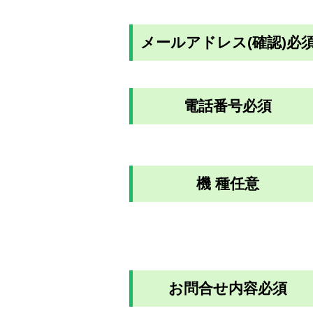
メールアドレス(確認)
必
電話番号
必須
機 種
任意
お問合せ内容
必須