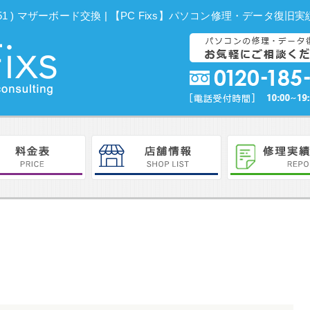
 / LGA1151 ) マザーボード交換 | 【PC Fixs】パソコン修理・データ復