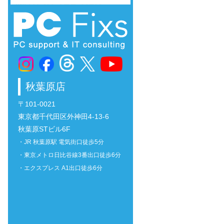
秋葉原店
〒101-0021
東京都千代田区外神田4-13-6
秋葉原STビル6F
・JR 秋葉原駅 電気街口徒歩5分
・東京メトロ日比谷線3番出口徒歩6分
・エクスプレス A1出口徒歩6分