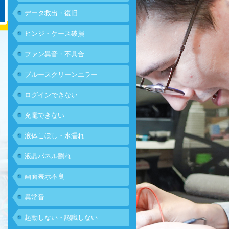
データ救出・復旧
ヒンジ・ケース破損
ファン異音・不具合
ブルースクリーンエラー
ログインできない
充電できない
液体こぼし・水濡れ
液晶パネル割れ
画面表示不良
異常音
起動しない・認識しない