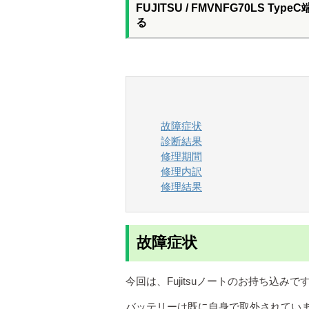
FUJITSU / FMVNFG70L
る
故障症状
診断結果
修理期間
修理内訳
修理結果
故障症状
今回は、Fujitsuノートのお持ち込みで
バッテリーは既に自身で取外されていま