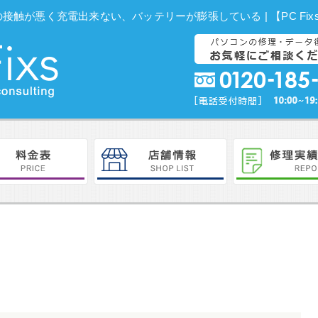
peC端子の接触が悪く充電出来ない、バッテリーが膨張している | 【PC Fi