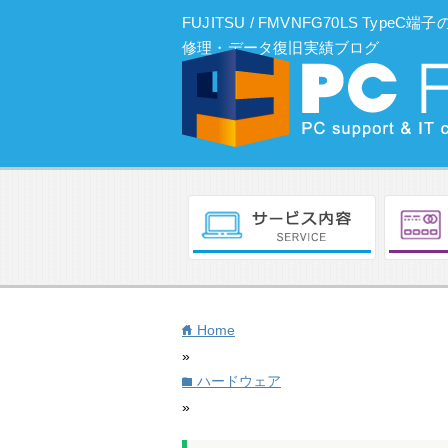
FUJITSU / FMVNFG70LS Ty
修理・データ復旧実績ブログ
Home
home
»
ハードウェア
folder
»