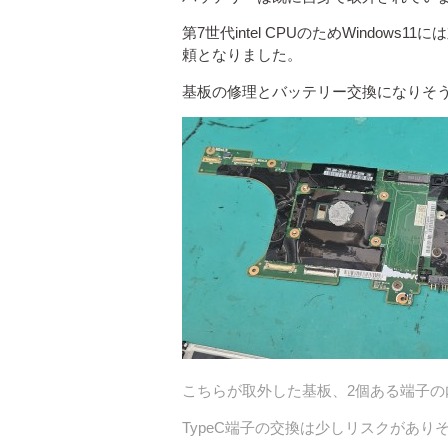
第7世代intel CPUのためWindo
頼となりました。
基板の修理とバッテリー交換になりそ
こちらが取外した基板、2個ある端子の
TypeC端子の交換は少しリスクがあり