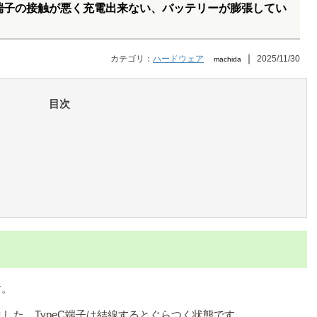
S TypeC端子の接触が悪く充電出来ない、バッテリーが膨張してい
｜
カテゴリ：
ハードウェア
2025/11/30
machida
目次
す。
した、TypeC端子は結線するとぐらつく状態です。