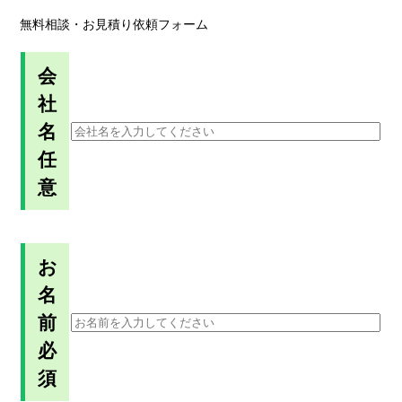
無料相談・お見積り依頼フォーム
会
社
名
任
意
お
名
前
必
須