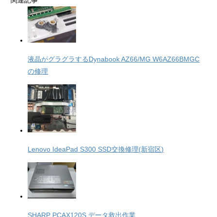
関連記事
液晶がグラグラするDynabook AZ66/MG W6AZ66BMGC
の修理
Lenovo IdeaPad S300 SSD交換修理(新宿区)
SHARP PCAX120S データ救出作業