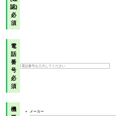
認)
必
須
電
話
番
号
必
須
機
メーカー