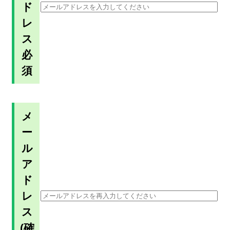
ド
レ
ス
必
須
メ
ー
ル
ア
ド
レ
ス
(確