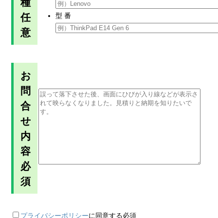
種
任
型 番
意
お
問
合
せ
内
容
必
須
プライバシーポリシー
に同意する
必須