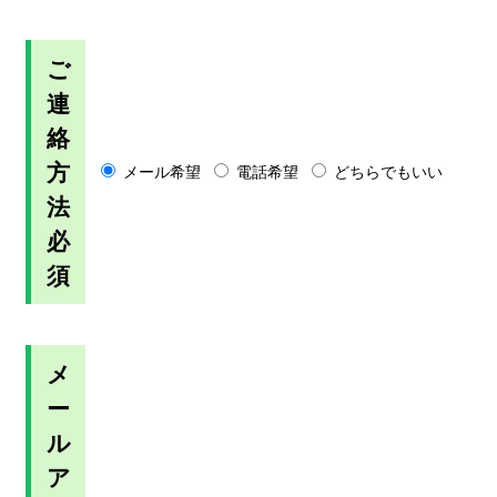
ご
連
絡
方
メール希望
電話希望
どちらでもいい
法
必
須
メ
ー
ル
ア