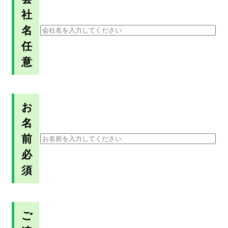
社
名
任
意
お
名
前
必
須
ご