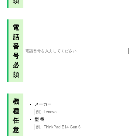
須
電
話
番
号
必
須
機
メーカー
種
任
型 番
意