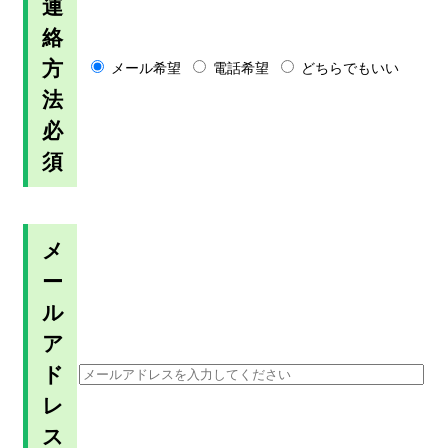
連
絡
方
メール希望
電話希望
どちらでもいい
法
必
須
メ
ー
ル
ア
ド
レ
ス