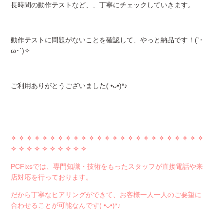
長時間の動作テストなど、、丁寧にチェックしていきます。
動作テストに問題がないことを確認して、やっと納品です！(`･
ω･´)✧
ご利用ありがとうございました( •ᴗ•)*♪
✧ ✧ ✧ ✧
✧ ✧ ✧ ✧
✧ ✧ ✧ ✧
✧ ✧ ✧ ✧
✧ ✧ ✧ ✧
✧ ✧ ✧ ✧
✧
✧ ✧ ✧
✧ ✧ ✧ ✧
✧ ✧ ✧
PCFixsでは、専門知識・技術をもったスタッフが直接電話や来
店対応を行っております。
だから丁寧なヒアリングができて、お客様一人一人のご要望に
合わせることが可能なんです( •ᴗ•)*♪