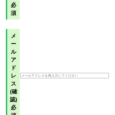
必
須
メ
ー
ル
ア
ド
レ
ス
(確
認)
必