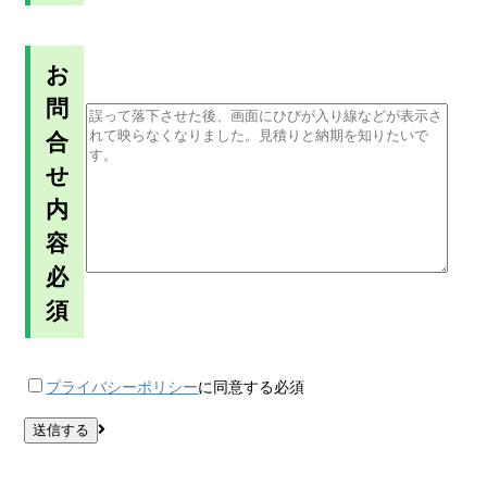
お
問
合
せ
内
容
必
須
プライバシーポリシー
に同意する
必須