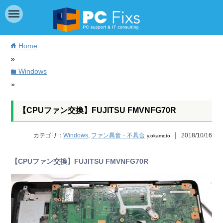
Home
home
»
Windows
folder
»
【CPUファン交換】FUJITSU FMVNFG70R
｜
カテゴリ：
Windows
,
ファン異音・不具合
2018/10/16
y.okamoto
【CPUファン交換】FUJITSU FMVNFG70R