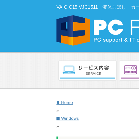
VAIO C15 VJC1511 液体こぼし
Home
home
»
Windows
folder
»