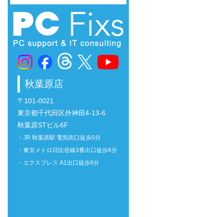
秋葉原店
〒101-0021
東京都千代田区外神田4-13-6
秋葉原STビル6F
・JR 秋葉原駅 電気街口徒歩5分
・東京メトロ日比谷線3番出口徒歩6分
・エクスプレス A1出口徒歩6分