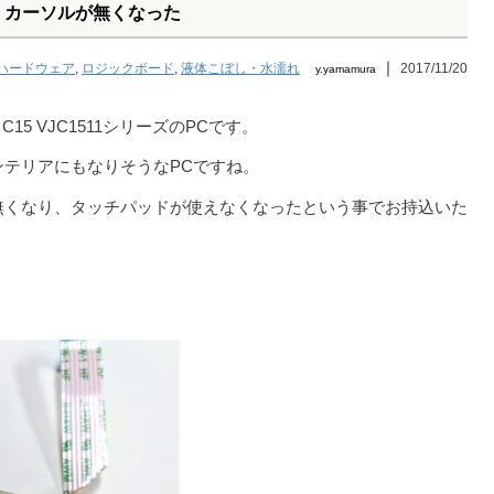
こぼし カーソルが無くなった
｜
ハードウェア
,
ロジックボード
,
液体こぼし・水濡れ
2017/11/20
y.yamamura
15 VJC1511シリーズのPCです。
テリアにもなりそうなPCですね。
無くなり、タッチパッドが使えなくなったという事でお持込いた