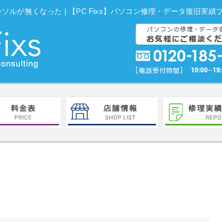
 カーソルが無くなった | 【PC Fixs】パソコン修理・データ復旧実績