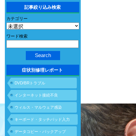
記事絞り込み検索
カテゴリー
ワード検索
症状別修理レポート
DVD/BRトラブル
インターネット接続不良
ウィルス・マルウェア感染
キーボード・タッチパッド入力
不具合
データコピー・バックアップ