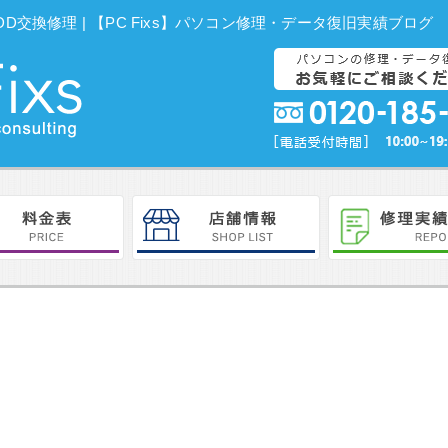
 内蔵HDD交換修理 | 【PC Fixs】パソコン修理・データ復旧実績ブログ