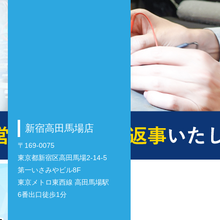
新宿高田馬場店
〒169-0075
東京都新宿区高田馬場2-14-5
第一いさみやビル8F
東京メトロ東西線 高田馬場駅
6番出口徒歩1分