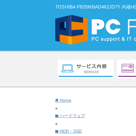
TOSHIBA PB35MBAD482JD7Y
Home
home
»
ハードウェア
folder
»
HDD・SSD
folder