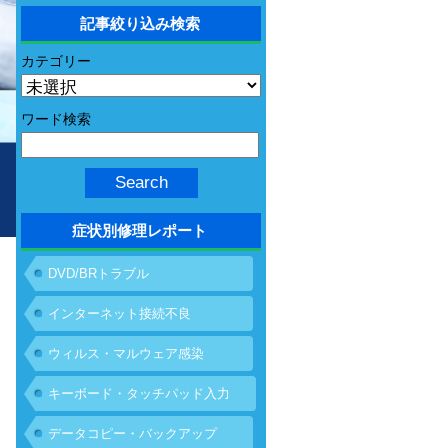
記事絞り込み検索
カテゴリー
ワード検索
症状別修理レポート
DVD/BRトラブル
インターネット接続不良
ウィルス・マルウェア感染
キーボード・タッチパッド入力
不具合
データコピー・バックアップ