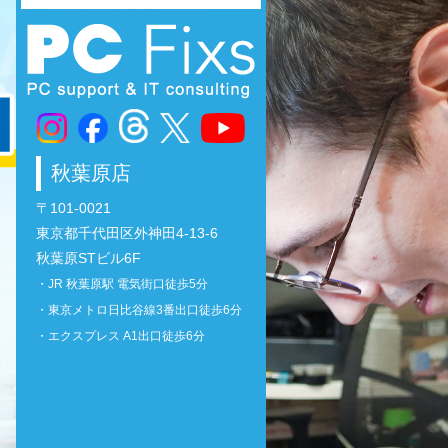
秋葉原店
〒101-0021
東京都千代田区外神田4-13-6
秋葉原STビル6F
・JR 秋葉原駅 電気街口徒歩5分
・東京メトロ日比谷線3番出口徒歩6分
・エクスプレス A1出口徒歩6分