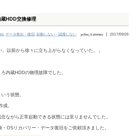
Y 内蔵HDD交換修理
｜
ws
,
データ救出・復旧
,
起動しない・認識しない
2017/09/26
pcfixs_k.shimizu
ない。以前から徐々に立ち上がらなくなっていた。」
ろ内蔵HDDの物理故障でした。
という状態。
作成。
残念ながら正常起動できる状態には至りませんでした。
換・OSリカバリー・データ復旧をご依頼頂きました。