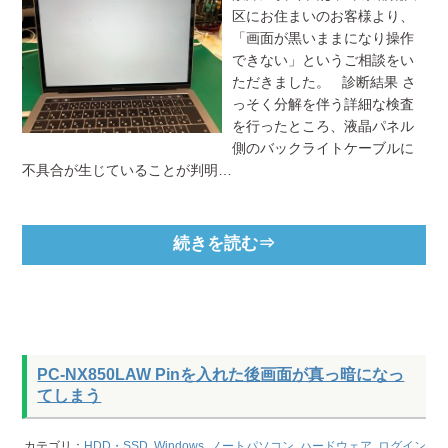
区にお住まいのお客様より、
「画面が黒いままになり操作
できない」というご相談をい
ただきました。 診断結果 さ
っそく分解を伴う詳細な検査
を行ったところ、液晶パネル
側のバックライトケーブルに
不具合が生じていることが判明…
続きを読む⇒
PC-NX850LAW Pinを入れた後画面が真っ暗になっ
てしまう
カテゴリ：
HDD・SSD
,
Windows
,
ノートパソコン
,
ハードウェア
,
ログイン