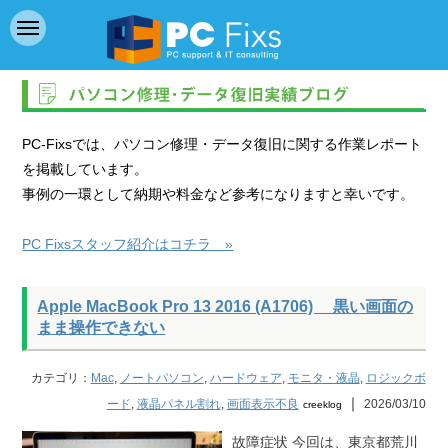
PC-Fixsでは、パソコン修理・データ復旧に関する作業レポート
を掲載しています。
事例の一環として納期や料金など参考になりますと幸いです。
PC Fixsスタッフ紹介はコチラ »
Apple MacBook Pro 13 2016 (A1706) 黒い画面の
まま操作できない
カテゴリ：
Mac
,
ノートパソコン
,
ハードウェア
,
モニタ・液晶
,
ロジックボ
｜
ード
,
液晶パネル割れ
,
画面表示不良
2026/03/10
creeklog
故障症状 今回は、東京都荒川