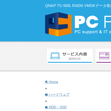
QNAP TS-569L RAID6 VMDK
Home
home
»
ハードウェア
folder
»
HDD・SSD
folder