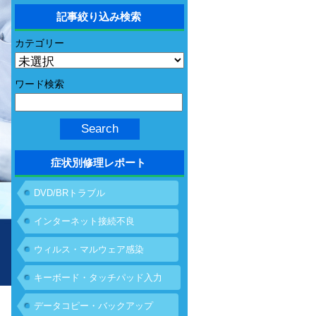
記事絞り込み検索
カテゴリー
ワード検索
症状別修理レポート
DVD/BRトラブル
インターネット接続不良
ウィルス・マルウェア感染
キーボード・タッチパッド入力
不具合
データコピー・バックアップ