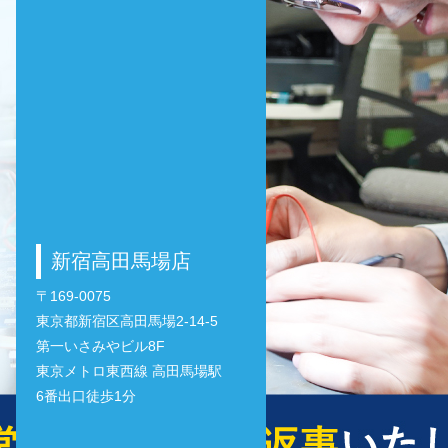
新宿高田馬場店
〒169-0075
東京都新宿区高田馬場2-14-5
第一いさみやビル8F
東京メトロ東西線 高田馬場駅
6番出口徒歩1分