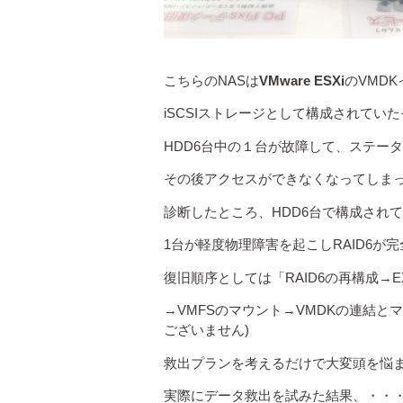
こちらのNASは
VMware ESXi
のVMD
iSCSIストレージとして構成されてい
HDD6台中の１台が故障して、ステー
その後アクセスができなくなってしま
診断したところ、HDD6台で構成され
1台が軽度物理障害を起こしRAID6が
復旧順序としては「RAID6の再構成→E
→VMFSのマウント→VMDKの連結
ございません)
救出プランを考えるだけで大変頭を悩
実際にデータ救出を試みた結果、・・