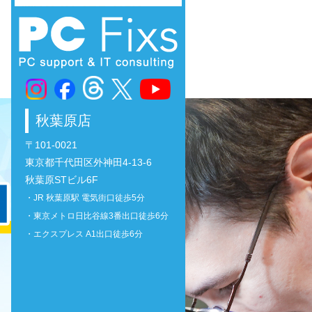
秋葉原店
〒101-0021
東京都千代田区外神田4-13-6
秋葉原STビル6F
・JR 秋葉原駅 電気街口徒歩5分
・東京メトロ日比谷線3番出口徒歩6分
・エクスプレス A1出口徒歩6分