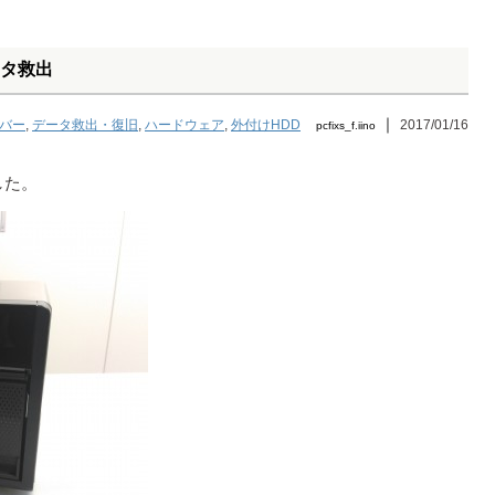
データ救出
｜
バー
,
データ救出・復旧
,
ハードウェア
,
外付けHDD
2017/01/16
pcfixs_f.iino
した。