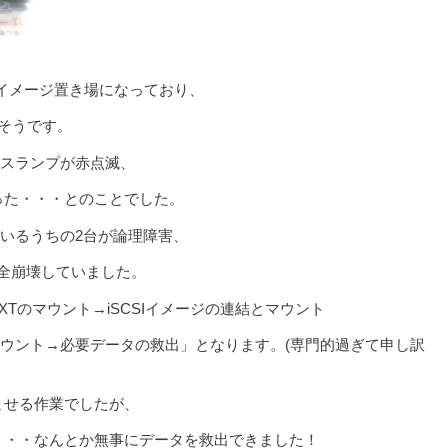
Kイメージ置き場になっており、
たそうです。
タスランプが赤点滅、
った・・・とのことでした。
ているうちの2台が論理障害、
完全崩壊していました。
XTのマウント→iSCSIイメージの連結とマウント
とマウント→必要データの救出」となります。(専門的過ぎて申し訳
ませる作業でしたが、
・・・なんとか無事にデータを救出できました！