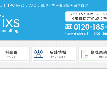
データ救出 | 【PC Fixs】パソコン修理・データ復旧実績ブログ