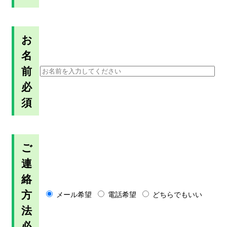
お
名
前
必
須
ご
連
絡
方
メール希望
電話希望
どちらでもいい
法
必