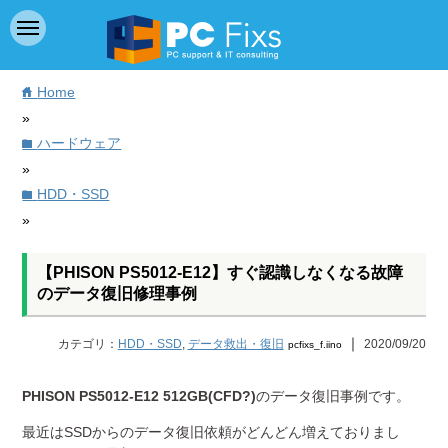
Home
home
»
ハードウェア
folder
»
HDD・SSD
folder
»
【PHISON PS5012-E12】すぐ認識しなくなる故障
のデータ復旧修理事例
｜
カテゴリ：
HDD・SSD
,
データ救出・復旧
2020/09/20
pcfixs_f.iino
PHISON PS5012-E12 512GB(CFD?)
のデータ復旧事例です。
最近はSSDからのデータ復旧依頼がどんどん増えておりまし