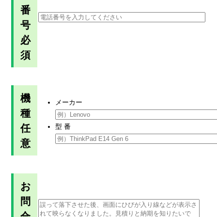
番
号
必
須
機
メーカー
種
任
型 番
意
お
問
合