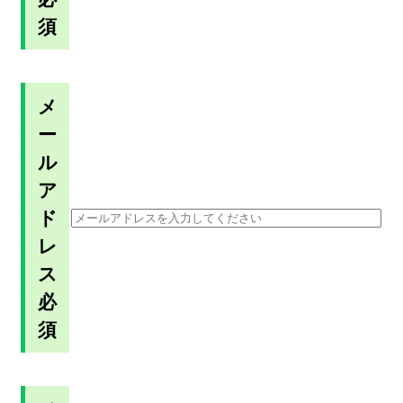
須
メ
ー
ル
ア
ド
レ
ス
必
須