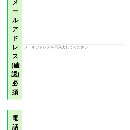
メ
ー
ル
ア
ド
レ
ス
(確
認)
必
須
電
話