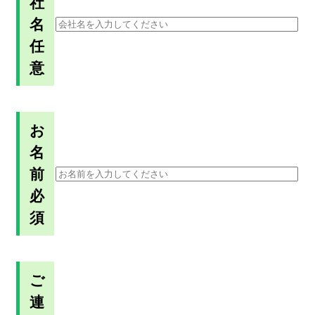
社
名
任
意
お
名
前
必
須
ご
連