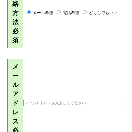
絡
方
メール希望
電話希望
どちらでもいい
法
必
須
メ
ー
ル
ア
ド
レ
ス
必