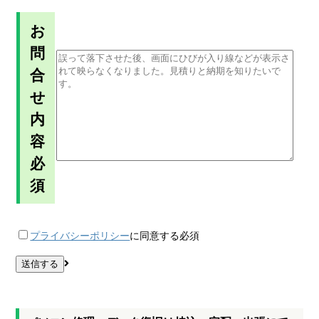
お
問
合
せ
内
容
必
須
プライバシーポリシー
に同意する
必須