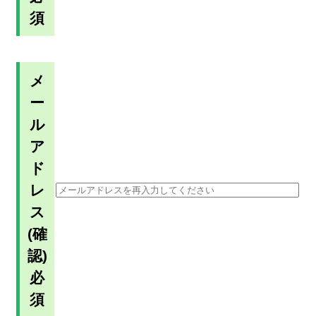
須
メ
ー
ル
ア
ド
レ
ス
(確
認)
必
須