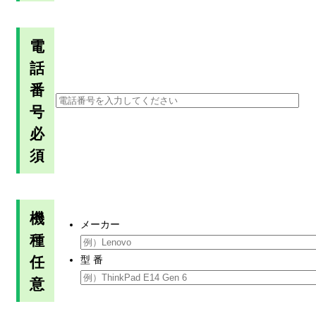
電
話
番
号
必
須
機
メーカー
種
任
型 番
意