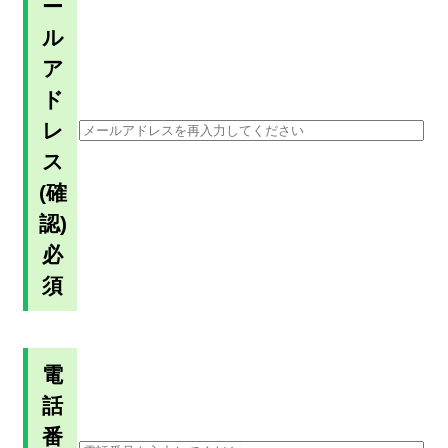
ー
ル
ア
ド
レ
ス
(確
認)
必
須
電
話
番