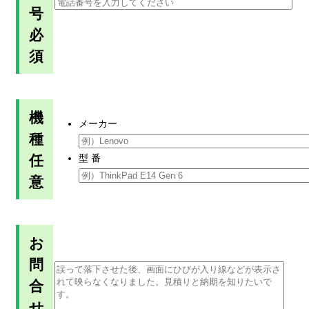
号
必
須
機
メーカー
種
任
型 番
意
お
問
合
せ