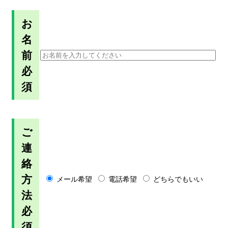
お
名
前
必
須
ご
連
絡
方
メール希望
電話希望
どちらでもいい
法
必
須