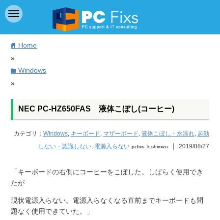
Home
home
»
Windows
folder
»
NEC PC-HZ650FAS 液体こぼし(コーヒー)
カテゴリ：
Windows
,
キーボード
,
マザーボード
,
液体こぼし・水濡れ
,
起動
｜
しない・認識しない
,
電源入らない
2019/08/27
pcfixs_k.shimizu
「キーボードの右側にコーヒーをこぼした。しばらく使用でき
たが
現状電源入らない。電源入らなくなる直前までキーボードも問
題なく使用できていた。」