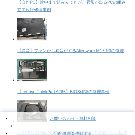
【自作PC】途中まで組み立てたが、異常が出るPCの組み
立て代行修理事例
【異音】ファンから異音がするAlienware M17 R3の修理
【Lenovo ThinkPad A285】BIOS修復の修理事例
お問い合わせ・無料相談
【HGST HTS541010A9E680】異音がして認識しない症状
宅配修理を依頼する