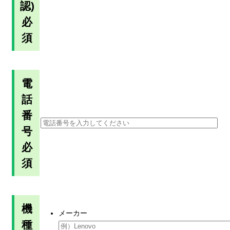
認)
必
須
電
話
番
号
必
須
機
メーカー
種