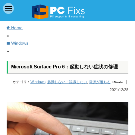
Home
home
»
Windows
folder
»
Microsoft Surface Pro 6：起動しない症状の修理
｜
カテゴリ：
Windows
,
起動しない・認識しない
,
電源が落ちる
KNikolai
2021/12/28