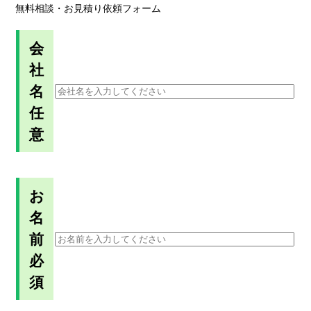
無料相談・お見積り依頼フォーム
会
社
名
任
意
お
名
前
必
須