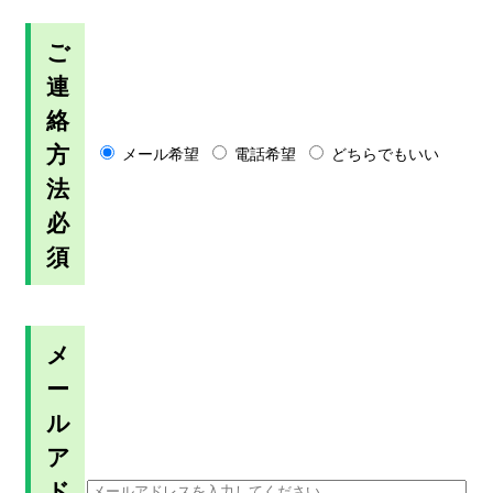
ご
連
絡
方
メール希望
電話希望
どちらでもいい
法
必
須
メ
ー
ル
ア
ド