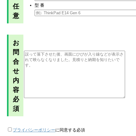
任
型 番
意
お
問
合
せ
内
容
必
須
プライバシーポリシー
に同意する
必須