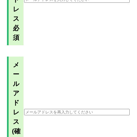
レ
ス
必
須
メ
ー
ル
ア
ド
レ
ス
(確