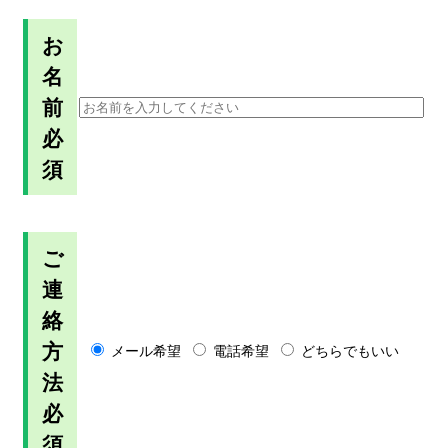
お
名
前
必
須
ご
連
絡
方
メール希望
電話希望
どちらでもいい
法
必
須