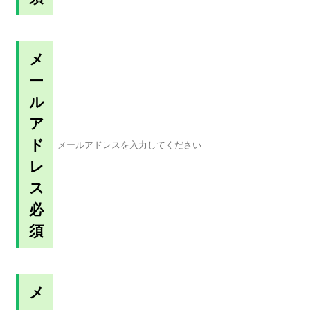
メ
ー
ル
ア
ド
レ
ス
必
須
メ