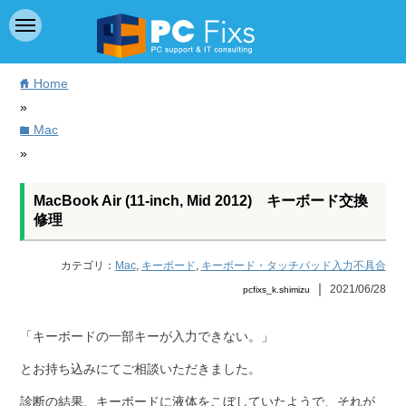
Home
home
»
Mac
folder
»
MacBook Air (11-inch, Mid 2012) キーボード交換
修理
カテゴリ：
Mac
,
キーボード
,
キーボード・タッチパッド入力不具合
｜
2021/06/28
pcfixs_k.shimizu
「キーボードの一部キーが入力できない。」
とお持ち込みにてご相談いただきました。
診断の結果、キーボードに液体をこぼしていたようで、それが