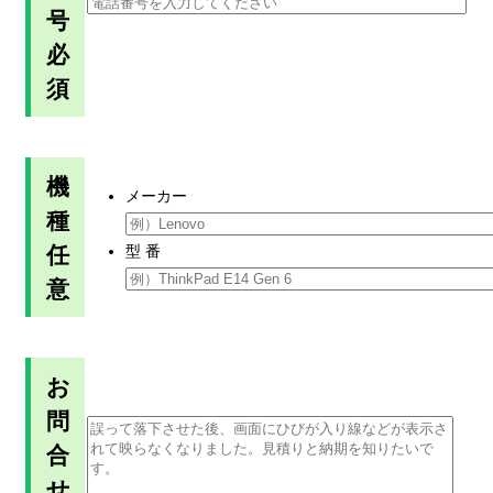
号
必
須
機
メーカー
種
任
型 番
意
お
問
合
せ