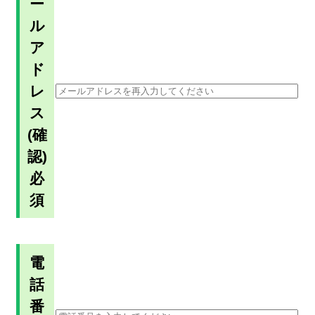
ー
ル
ア
ド
レ
ス
(確
認)
必
須
電
話
番