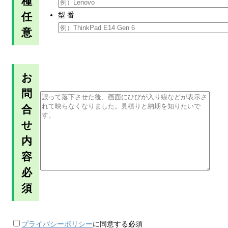
種
任
型 番
意
お
問
合
せ
内
容
必
須
プライバシーポリシー
に同意する
必須