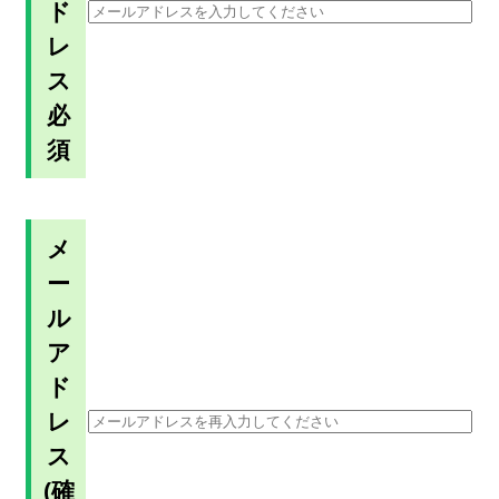
ド
レ
ス
必
須
メ
ー
ル
ア
ド
レ
ス
(確