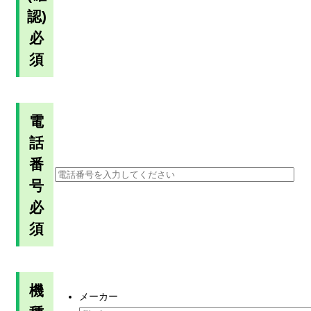
認)
必
須
電
話
番
号
必
須
機
メーカー