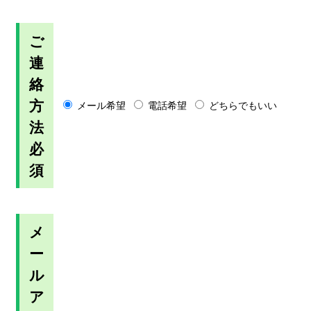
ご
連
絡
方
メール希望
電話希望
どちらでもいい
法
必
須
メ
ー
ル
ア