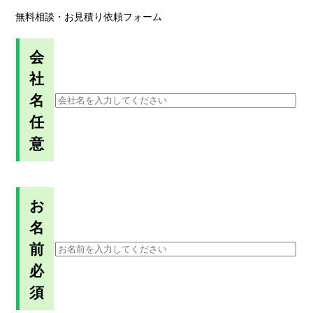
無料相談・お見積り依頼フォーム
会
社
名
任
意
お
名
前
必
須