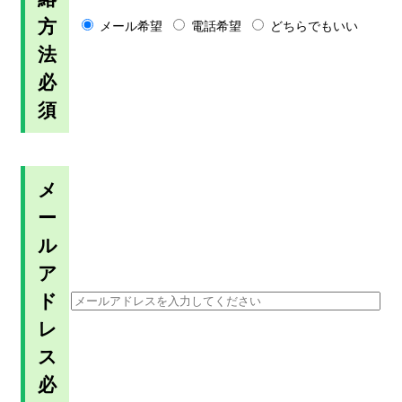
方
メール希望
電話希望
どちらでもいい
法
必
須
メ
ー
ル
ア
ド
レ
ス
必