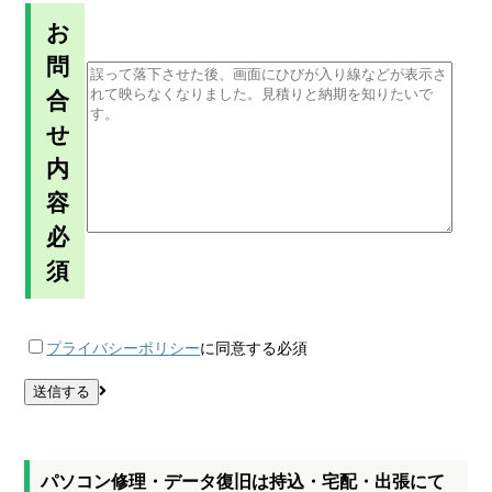
お
問
合
せ
内
容
必
須
プライバシーポリシー
に同意する
必須
パソコン修理・データ復旧は持込・宅配・出張にて