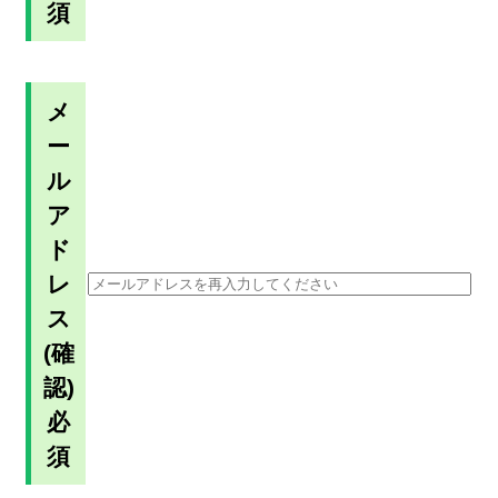
須
メ
ー
ル
ア
ド
レ
ス
(確
認)
必
須