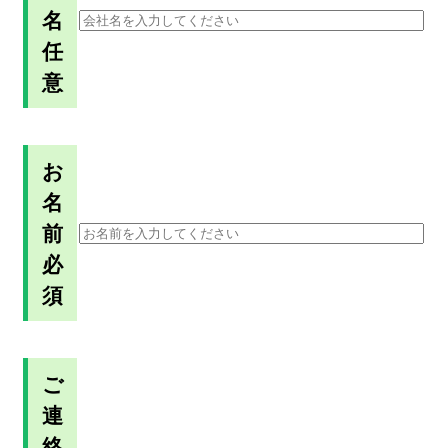
名
任
意
お
名
前
必
須
ご
連
絡