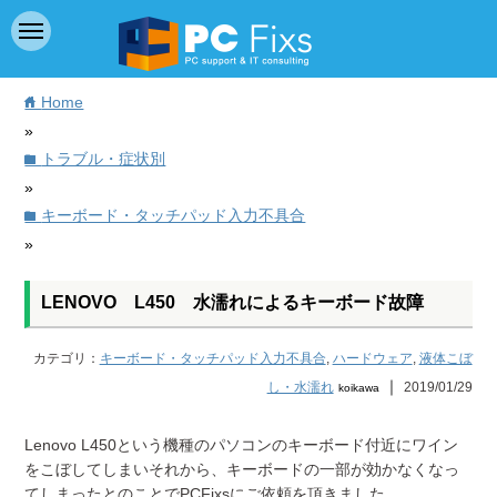
Home
home
»
トラブル・症状別
folder
»
キーボード・タッチパッド入力不具合
folder
»
LENOVO L450 水濡れによるキーボード故障
カテゴリ：
キーボード・タッチパッド入力不具合
,
ハードウェア
,
液体こぼ
｜
し・水濡れ
2019/01/29
koikawa
Lenovo L450という機種のパソコンのキーボード付近にワイン
をこぼしてしまいそれから、キーボードの一部が効かなくなっ
てしまったとのことでPCFixsにご依頼を頂きました。