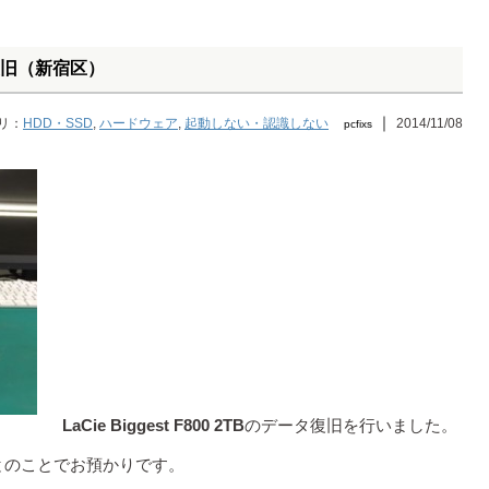
データ復旧（新宿区）
｜
リ：
HDD・SSD
,
ハードウェア
,
起動しない・認識しない
2014/11/08
pcfixs
LaCie Biggest F800 2TB
のデータ復旧を行いました。
とのことでお預かりです。