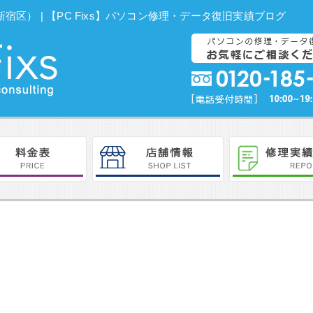
ータ復旧（新宿区） | 【PC Fixs】パソコン修理・データ復旧実績ブログ