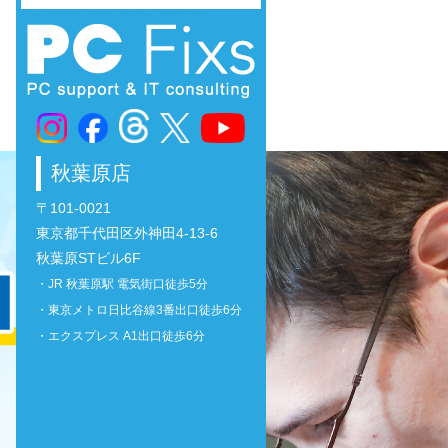
秋葉原店
〒101-0021
東京都千代田区外神田4-13-6
秋葉原STビル6F
・JR 秋葉原駅 電気街口徒歩5分
・東京メトロ日比谷線3番出口徒歩6分
・エクスプレス A1出口徒歩6分