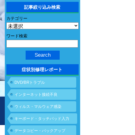
記事絞り込み検索
カテゴリー
ワード検索
症状別修理レポート
DVD/BRトラブル
インターネット接続不良
ウィルス・マルウェア感染
キーボード・タッチパッド入力
不具合
データコピー・バックアップ