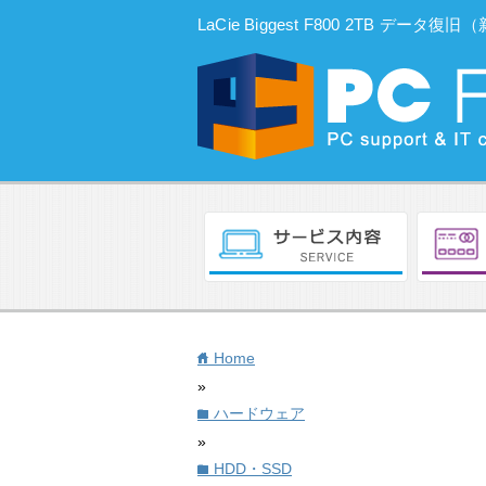
LaCie Biggest F800 2TB デ
Home
home
»
ハードウェア
folder
»
HDD・SSD
folder