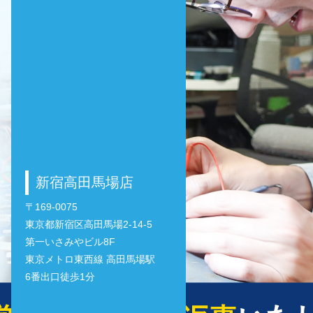
新宿高田馬場店
〒169-0075
東京都新宿区高田馬場2-14-5
第一いさみやビル8F
東京メトロ東西線 高田馬場駅
6番出口徒歩1分