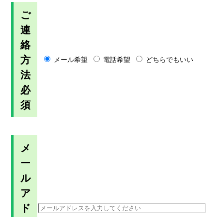
ご
連
絡
方
メール希望
電話希望
どちらでもいい
法
必
須
メ
ー
ル
ア
ド