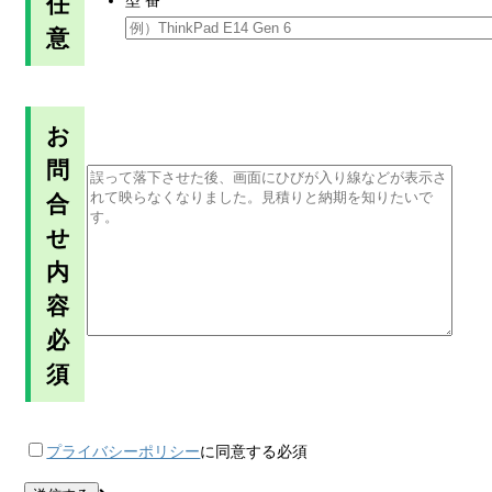
任
型 番
意
お
問
合
せ
内
容
必
須
プライバシーポリシー
に同意する
必須