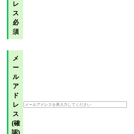
レ
ス
必
須
メ
ー
ル
ア
ド
レ
ス
(確
認)