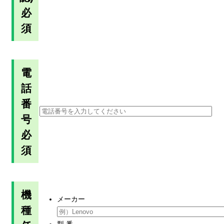
必
須
電
話
番
号
必
須
機
メーカー
種