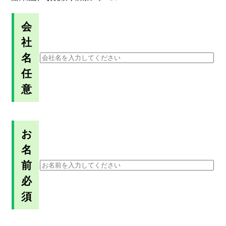
会
社
名
任
意
お
名
前
必
須