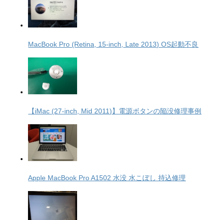
MacBook Pro (Retina, 15-inch, Late 2013) OS起動不良
【iMac (27-inch, Mid 2011)】電源ボタンの陥没修理事例
Apple MacBook Pro A1502 水没 水こぼし 持込修理