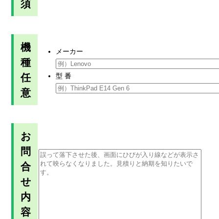
須
機
メーカー
種
任
型 番
意
お
問
合
せ
内
容