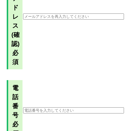
ド
レ
ス
(確
認)
必
須
電
話
番
号
必