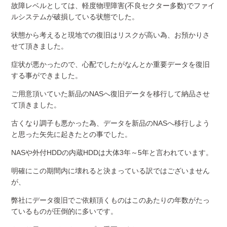
故障レベルとしては、軽度物理障害
(
不良セクター多数
)
でファイ
ルシステムが破損している状態でした。
状態から考えると現地での復旧はリスクが高い為、お預かりさ
せて頂きました。
症状が悪かったので、心配でしたがなんとか重要データを復旧
する事ができました。
ご用意頂いていた新品の
NAS
へ復旧データを移行して納品させ
て頂きました。
古くなり調子も悪かった為、データを新品の
NAS
へ移行しよう
と思った矢先に起きたとの事でした。
NAS
や外付
HDD
の内蔵
HDD
は大体
3
年～
5
年と言われています。
明確にこの期間内に壊れると決まっている訳ではございません
が、
弊社にデータ復旧でご依頼頂くものはこのあたりの年数がたっ
ているものが圧倒的に多いです。