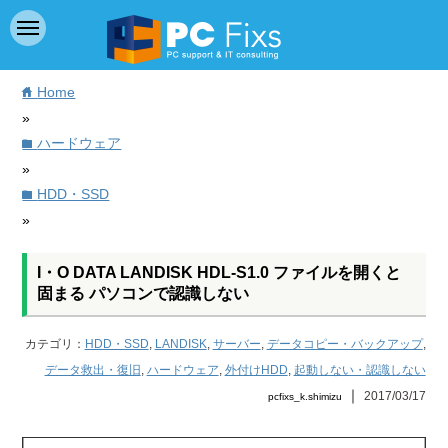
Home
home
»
ハードウェア
folder
»
HDD・SSD
folder
»
I・O DATA LANDISK HDL-S1.0 ファイルを開くと
固まる パソコンで認識しない
カテゴリ：
HDD・SSD
,
LANDISK
,
サーバー
,
データコピー・バックアップ
,
データ救出・復旧
,
ハードウェア
,
外付けHDD
,
起動しない・認識しない
｜
2017/03/17
pcfixs_k.shimizu