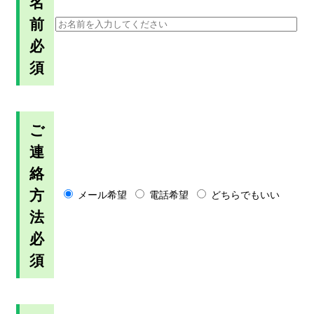
名
前
必
須
ご
連
絡
方
メール希望
電話希望
どちらでもいい
法
必
須