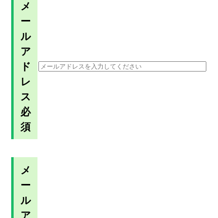
メ
ー
ル
ア
ド
レ
ス
必
須
メ
ー
ル
ア