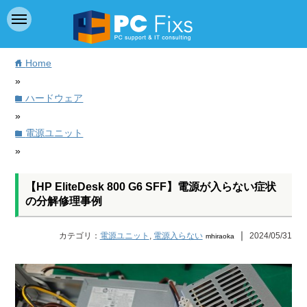
Home
home
»
ハードウェア
folder
»
電源ユニット
folder
»
【HP EliteDesk 800 G6 SFF】電源が入らない症状
の分解修理事例
｜
カテゴリ：
電源ユニット
,
電源入らない
2024/05/31
mhiraoka