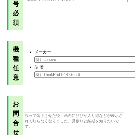
号
必
須
機
メーカー
種
任
型 番
意
お
問
合
せ