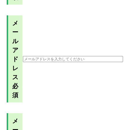
メ
ー
ル
ア
ド
レ
ス
必
須
メ
ー