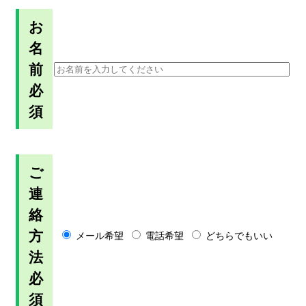
お
名
前
必
須
ご
連
絡
方
メール希望
電話希望
どちらでもいい
法
必
須