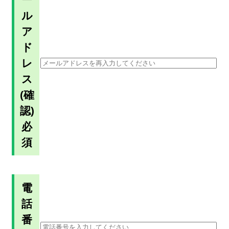
ル
ア
ド
レ
ス
(確
認)
必
須
電
話
番