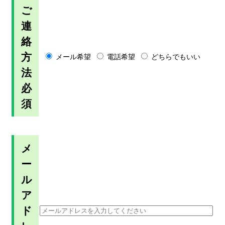
ご
連
絡
方
メール希望
電話希望
どちらでもいい
法
必
須
メ
ー
ル
ア
ド