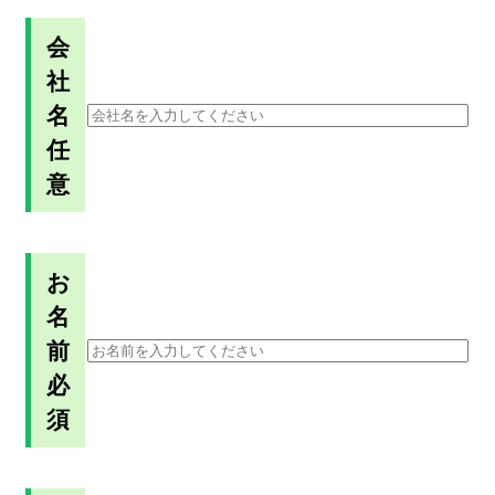
会
社
名
任
意
お
名
前
必
須