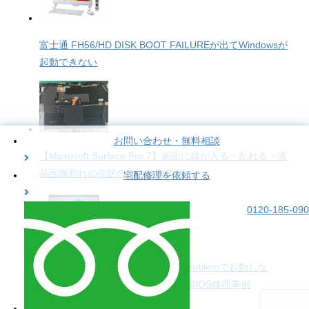
富士通 FH56/HD DISK BOOT FAILUREが出てWindowsが
起動できない
お問い合わせ・無料相談
【Microsoft Surface Pro 7】画面に線が入る・乱れる・液
晶画面割れの症状の交換修理事例
宅配修理を依頼する
0120-185-090
【hp endpoint security controller problemで起動しな
い！】HP ProBook 635 Aero G8のBIOS修理事例