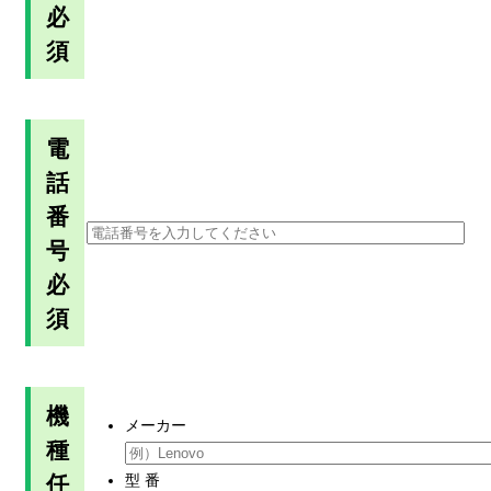
必
須
電
話
番
号
必
須
機
メーカー
種
任
型 番