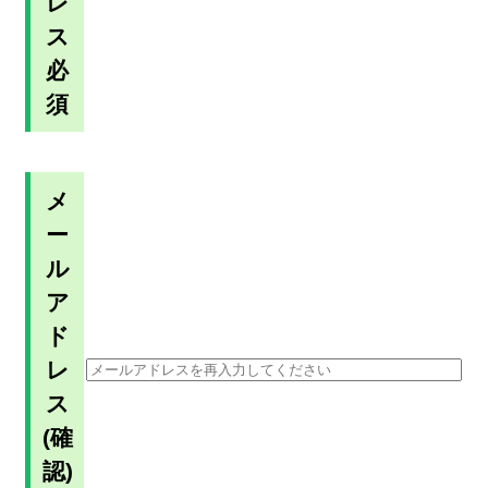
レ
ス
必
須
メ
ー
ル
ア
ド
レ
ス
(確
認)