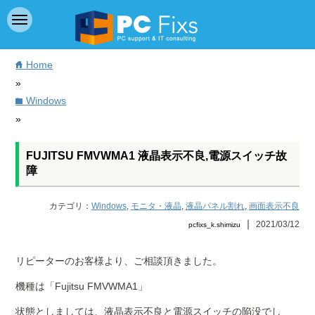
Home
home
»
Windows
folder
»
FUJITSU FMVWMA1 液晶表示不良,電源スイッチ故
障
カテゴリ：
Windows
,
モニタ・液晶
,
液晶パネル割れ
,
画面表示不良
｜
2021/03/12
pcfixs_k.shimizu
リピーターのお客様より、ご相談頂きました。
機種は「Fujitsu FMVWMA1」
状態としましては、液晶表示不良と電源スイッチの陥没でし