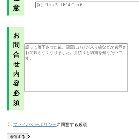
意
お
問
合
せ
内
容
必
須
プライバシーポリシー
に同意する
必須