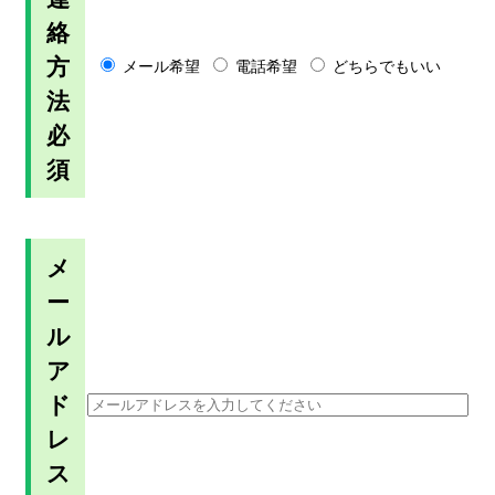
絡
方
メール希望
電話希望
どちらでもいい
法
必
須
メ
ー
ル
ア
ド
レ
ス