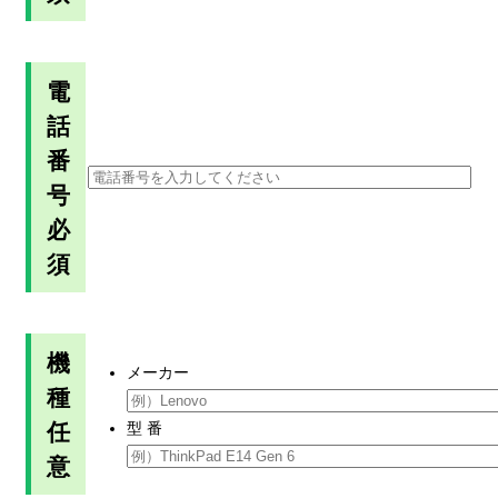
電
話
番
号
必
須
機
メーカー
種
任
型 番
意