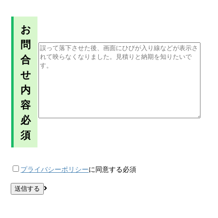
お
問
合
せ
内
容
必
須
プライバシーポリシー
に同意する
必須