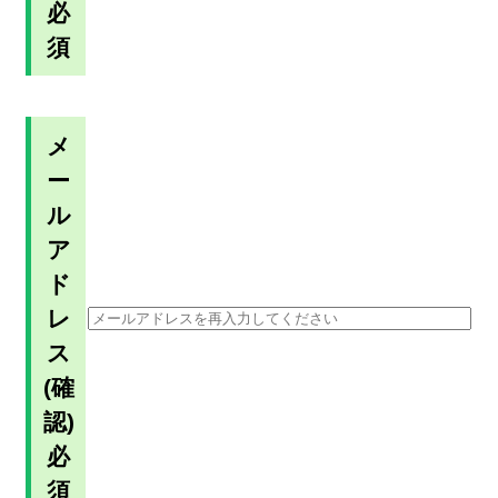
必
須
メ
ー
ル
ア
ド
レ
ス
(確
認)
必
須