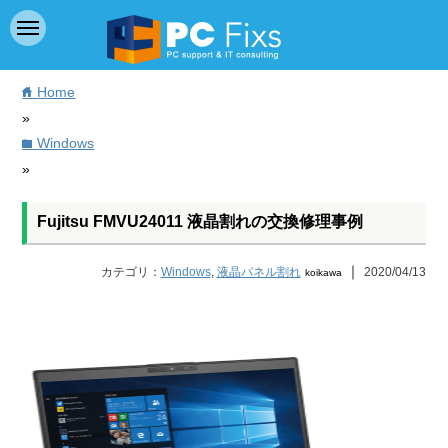
Home
home
»
Windows
folder
»
Fujitsu FMVU24011 液晶割れの交換修理事例
｜
カテゴリ：
Windows
,
液晶パネル割れ
2020/04/13
koikawa