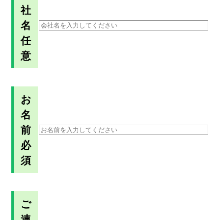
社
名
任
意
お
名
前
必
須
ご
連