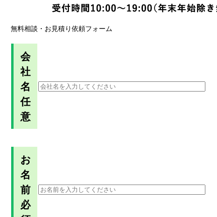
無料相談・お見積り依頼フォーム
会
社
名
任
意
お
名
前
必