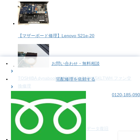
【マザーボード修理】Lenovo S21e-20
お問い合わせ・無料相談
TOSHIBA dynabook EX/55KWH PAEX55KLTWH ファン交
宅配修理を依頼する
換修理
0120-185-090
Buffalo HD-LCU3-BKC 認識しない,データ復旧