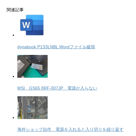
関連記事
dynabook P1S3LNBL Wordファイル破損
MSI GS65 8RF-007JP 電源が入らない
海外ショップ自作 電源を入れると入り切りを繰り返す