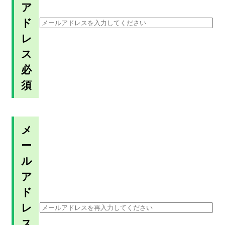
ア
ド
レ
ス
必
須
メ
ー
ル
ア
ド
レ
ス