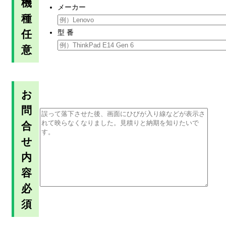
機
メーカー
種
任
型 番
意
お
問
合
せ
内
容
必
須