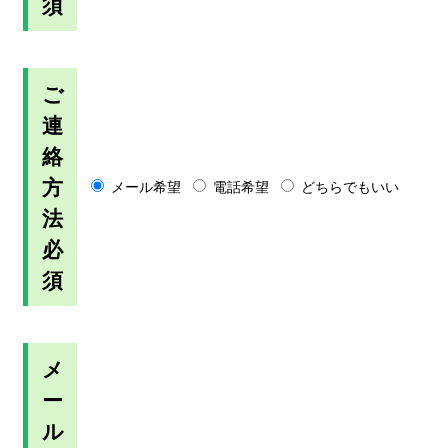
須
ご
連
絡
方
メール希望
電話希望
どちらでもいい
法
必
須
メ
ー
ル