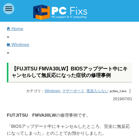
Home
home
»
Windows
folder
»
【FUJITSU FMVA30LW】BIOSアップデート中にキ
ャンセルして無反応になった症状の修理事例
｜
カテゴリ：
Windows
,
マザーボード
,
電源入らない
pcfixs_f.iino
2019/07/01
FUTJITSU FMVA30LW
の修理事例です。
「BIOSアップデート中にキャンセルしたところ、完全に無反応
になってしまった」とのことでお預かりしました。