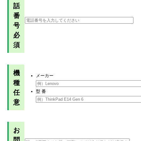
話
番
号
必
須
機
メーカー
種
任
型 番
意
お
問