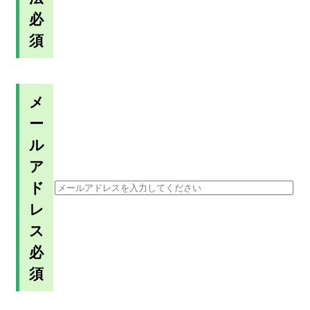
必
須
メ
ー
ル
ア
ド
レ
ス
必
須