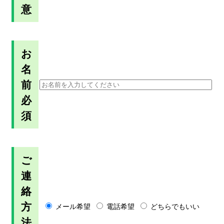
意
お
名
前
必
須
ご
連
絡
方
メール希望
電話希望
どちらでもいい
法