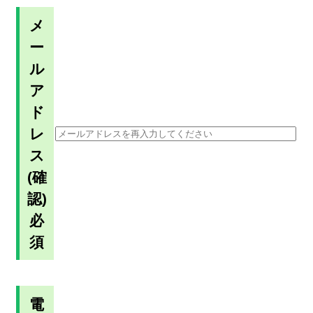
メ
ー
ル
ア
ド
レ
ス
(確
認)
必
須
電