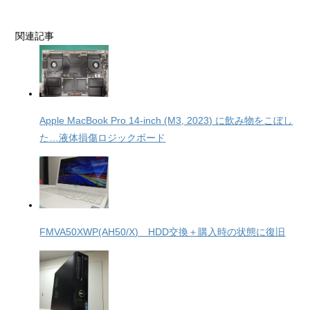
関連記事
Apple MacBook Pro 14‑inch (M3, 2023) に飲み物をこぼし
た…液体損傷ロジックボード
FMVA50XWP(AH50/X) HDD交換＋購入時の状態に復旧