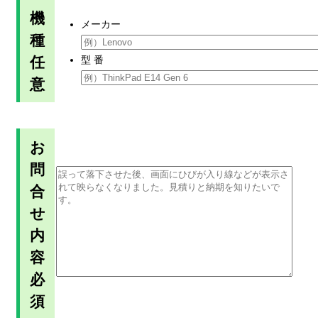
機
メーカー
種
任
型 番
意
お
問
合
せ
内
容
必
須