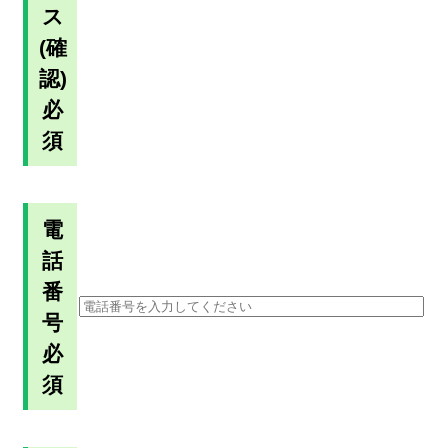
ス
(確
認)
必
須
電
話
番
号
必
須