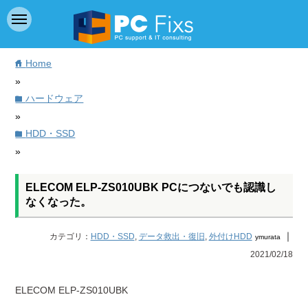
Home
home
»
ハードウェア
folder
»
HDD・SSD
folder
»
ELECOM ELP-ZS010UBK PCにつないでも認識し
なくなった。
｜
カテゴリ：
HDD・SSD
,
データ救出・復旧
,
外付けHDD
ymurata
2021/02/18
ELECOM ELP-ZS010UBK