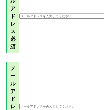
ル
ア
ド
レ
ス
必
須
メ
ー
ル
ア
ド
レ