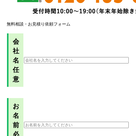
無料相談・お見積り依頼フォーム
会
社
名
任
意
お
名
前
必