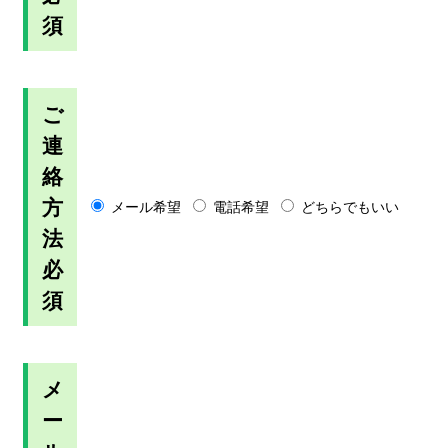
須
ご
連
絡
方
メール希望
電話希望
どちらでもいい
法
必
須
メ
ー