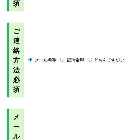
須
ご
連
絡
方
メール希望
電話希望
どちらでもいい
法
必
須
メ
ー
ル