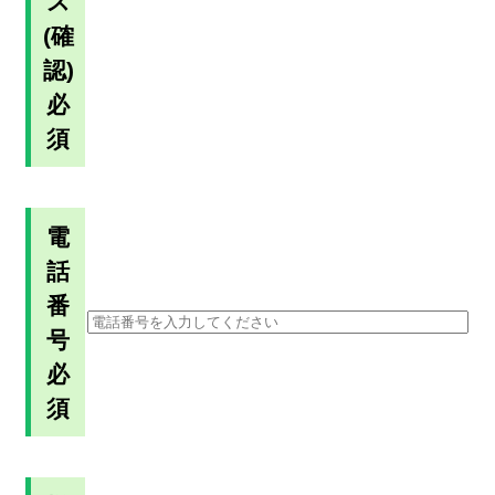
ス
(確
認)
必
須
電
話
番
号
必
須