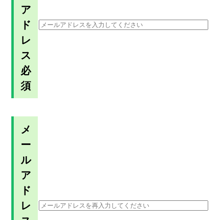
ア
ド
レ
ス
必
須
メ
ー
ル
ア
ド
レ