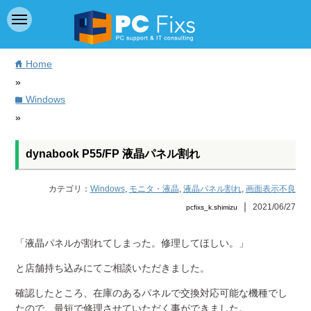
Home
home
»
Windows
folder
»
dynabook P55/FP 液晶パネル割れ
カテゴリ：
Windows
,
モニタ・液晶
,
液晶パネル割れ
,
画面表示不良
｜
2021/06/27
pcfixs_k.shimizu
「液晶パネルが割れてしまった。修理してほしい。」
と店舗持ち込みにてご相談いただきました。
確認したところ、在庫のあるパネルで交換対応可能な機種でし
たので、最短で修理させていただく事ができました。