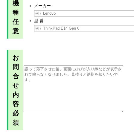
機
メーカー
種
任
型 番
意
お
問
合
せ
内
容
必
須