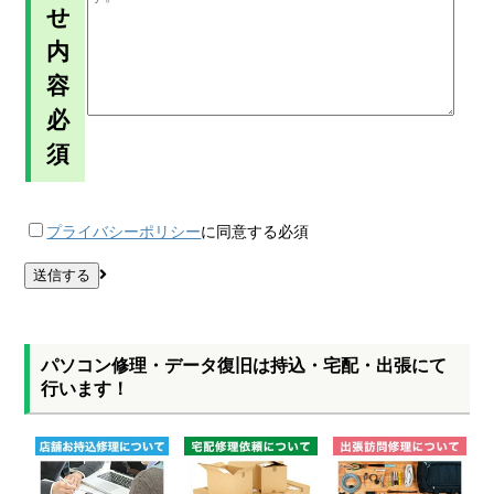
せ
内
容
必
須
プライバシーポリシー
に同意する
必須
パソコン修理・データ復旧は持込・宅配・出張にて
行います！