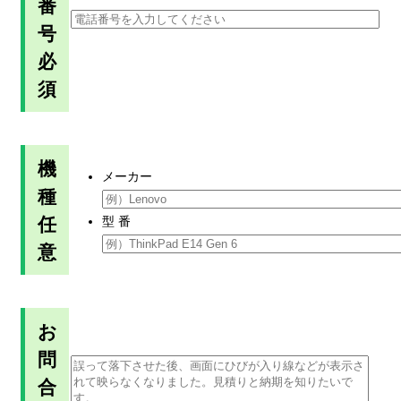
番
号
必
須
機
メーカー
種
任
型 番
意
お
問
合