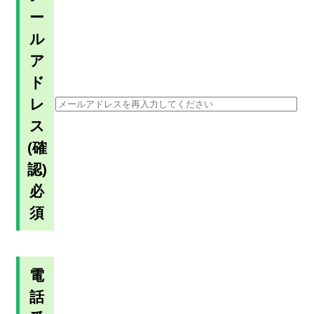
ー
ル
ア
ド
レ
ス
(確
認)
必
須
電
話