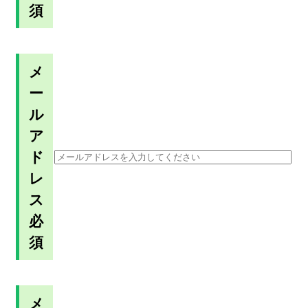
須
メ
ー
ル
ア
ド
レ
ス
必
須
メ