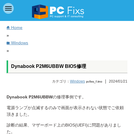
Home
home
»
Windows
folder
»
Dynabook P2M6UBBW BIOS修理
｜
カテゴリ：
Windows
2024/01/21
pcfixs_f.iino
Dynabook P2M6UBBW
の修理事例です。
電源ランプが点滅するのみで画面が表示されない状態でご依頼
頂きました。
診断の結果、マザーボード上のBIOS(UEFI)に問題がありまし
た。