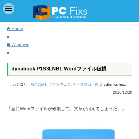
Home
home
»
Windows
folder
»
dynabook P1S3LNBL Wordファイル破損
｜
カテゴリ：
Windows
,
ソフトウェア
,
データ救出・復旧
pcfixs_k.shimizu
2020/12/20
「急にWordファイルが破損して、文章が消えてしまった。」