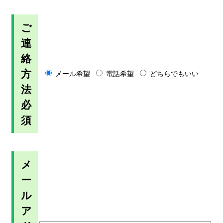
ご
連
絡
方
メール希望
電話希望
どちらでもいい
法
必
須
メ
ー
ル
ア