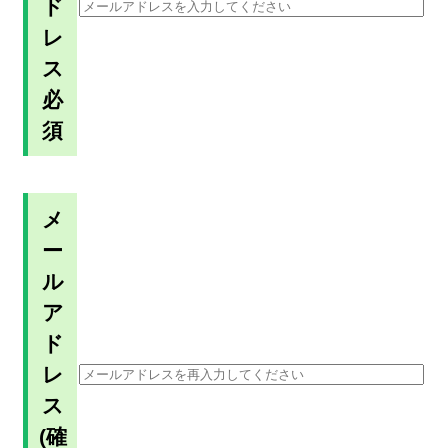
ド
レ
ス
必
須
メ
ー
ル
ア
ド
レ
ス
(確