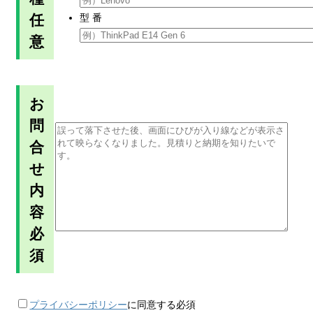
任
型 番
意
お
問
合
せ
内
容
必
須
プライバシーポリシー
に同意する
必須