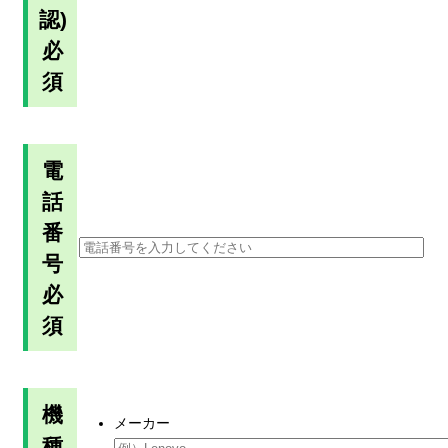
認)
必
須
電
話
番
号
必
須
機
メーカー
種