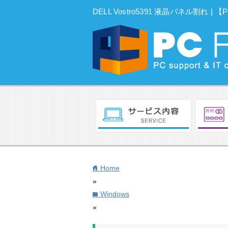
DELL Vostro5391 液晶パネル割れ
Home
home
»
Windows
folder
»