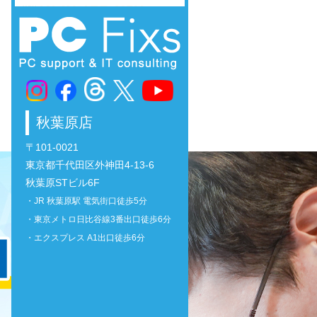
秋葉原店
〒101-0021
東京都千代田区外神田4-13-6
秋葉原STビル6F
・JR 秋葉原駅 電気街口徒歩5分
・東京メトロ日比谷線3番出口徒歩6分
・エクスプレス A1出口徒歩6分