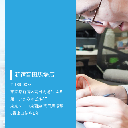
新宿高田馬場店
〒169-0075
東京都新宿区高田馬場2-14-5
第一いさみやビル8F
東京メトロ東西線 高田馬場駅
6番出口徒歩1分