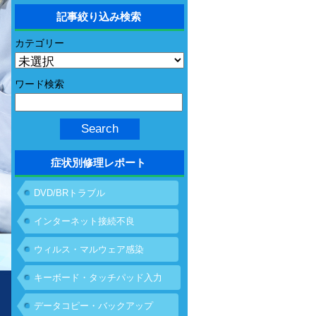
記事絞り込み検索
カテゴリー
ワード検索
症状別修理レポート
DVD/BRトラブル
インターネット接続不良
ウィルス・マルウェア感染
キーボード・タッチパッド入力
不具合
データコピー・バックアップ