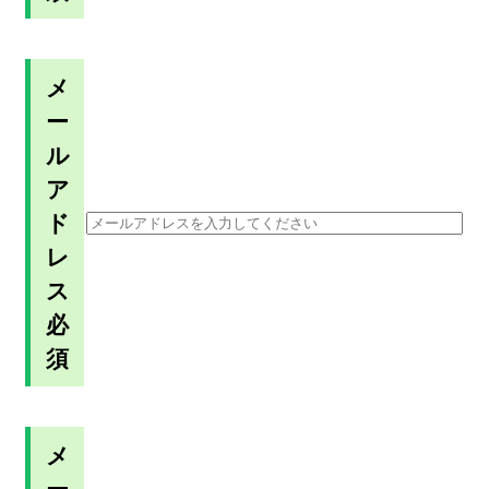
メ
ー
ル
ア
ド
レ
ス
必
須
メ