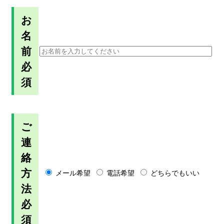
お
名
前
必
須
ご
連
絡
方
メール希望
電話希望
どちらでもいい
法
必
須