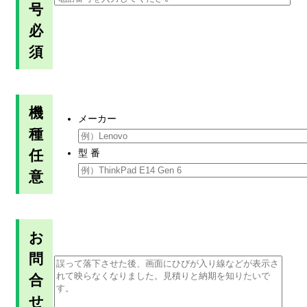
号
必
須
機
メーカー
種
任
型 番
意
お
問
合
せ