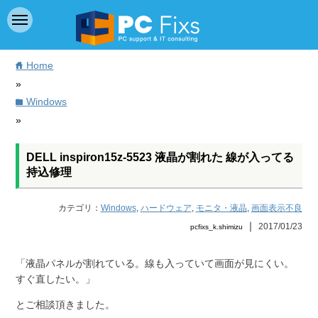
Home
home
»
Windows
folder
»
DELL inspiron15z-5523 液晶が割れた 線が入ってる
持込修理
カテゴリ：
Windows
,
ハードウェア
,
モニタ・液晶
,
画面表示不良
｜
2017/01/23
pcfixs_k.shimizu
「液晶パネルが割れている。線も入っていて画面が見にくい。
すぐ直したい。」
とご相談頂きました。