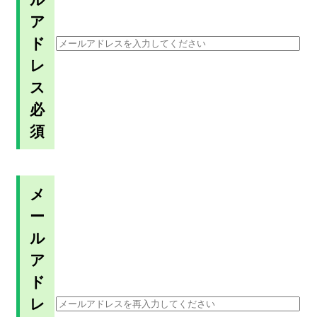
ア
ド
レ
ス
必
須
メ
ー
ル
ア
ド
レ