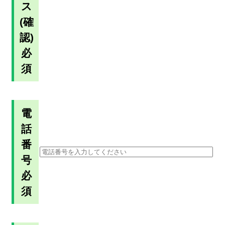
ス
(確
認)
必
須
電
話
番
号
必
須