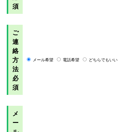
須
ご
連
絡
方
メール希望
電話希望
どちらでもいい
法
必
須
メ
ー
ル