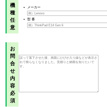
機
メーカー
種
任
型 番
意
お
問
合
せ
内
容
必
須