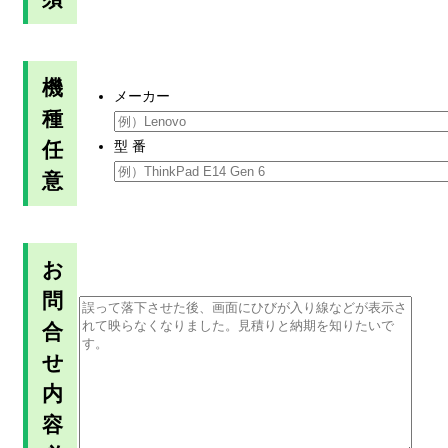
機
メーカー
種
任
型 番
意
お
問
合
せ
内
容