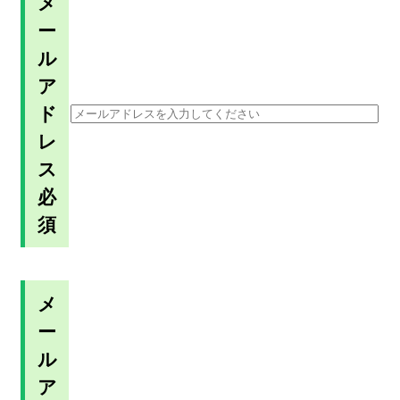
メ
ー
ル
ア
ド
レ
ス
必
須
メ
ー
ル
ア