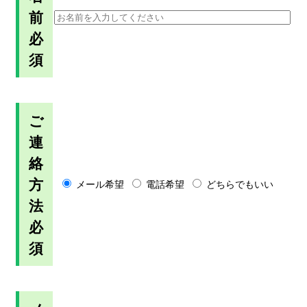
前
必
須
ご
連
絡
方
メール希望
電話希望
どちらでもいい
法
必
須