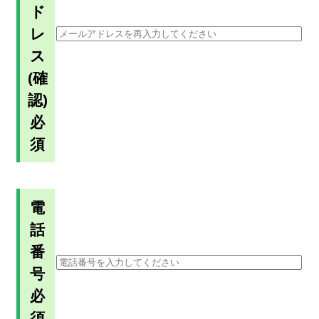
ド
レ
ス
(確
認)
必
須
電
話
番
号
必
須