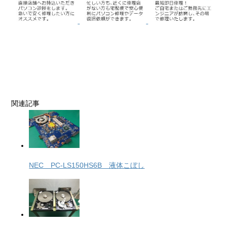
関連記事
NEC PC-LS150HS6B 液体こぼし