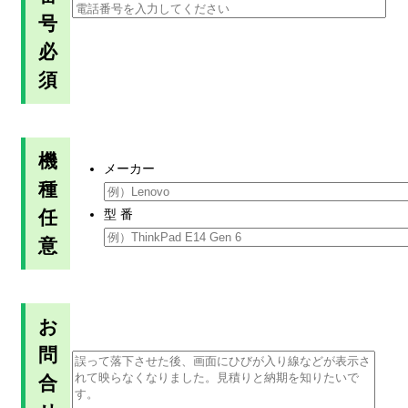
号
必
須
機
メーカー
種
任
型 番
意
お
問
合