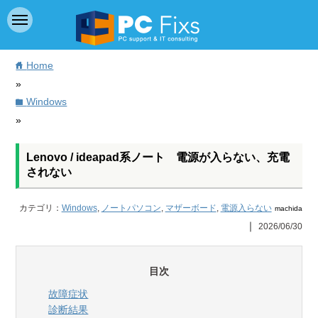
Home
home
»
Windows
folder
»
Lenovo / ideapad系ノート 電源が入らない、充電
されない
カテゴリ：
Windows
,
ノートパソコン
,
マザーボード
,
電源入らない
machida
｜
2026/06/30
目次
故障症状
診断結果