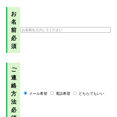
お
名
前
必
須
ご
連
絡
方
メール希望
電話希望
どちらでもいい
法
必