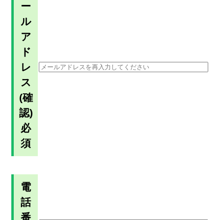
ー
ル
ア
ド
レ
ス
(確
認)
必
須
電
話
番