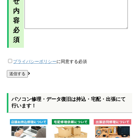
せ
内
容
必
須
プライバシーポリシー
に同意する
必須
パソコン修理・データ復旧は持込・宅配・出張にて
行います！