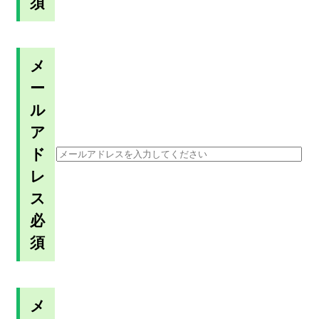
須
メ
ー
ル
ア
ド
レ
ス
必
須
メ