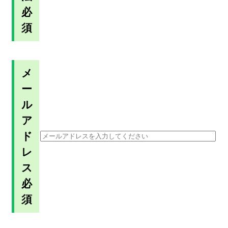
必
須
メ
ー
ル
ア
ド
レ
ス
必
須