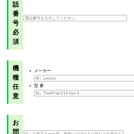
話
番
号
必
須
機
メーカー
種
任
型 番
意
お
問