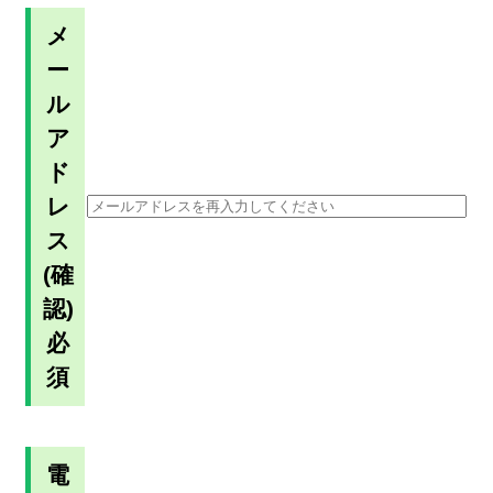
メ
ー
ル
ア
ド
レ
ス
(確
認)
必
須
電