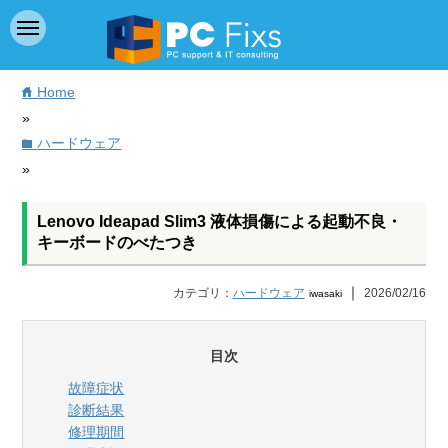
Home
home
»
ハードウェア
folder
»
Lenovo Ideapad Slim3 液体損傷による起動不良・
キーボードのべたつき
｜
カテゴリ：
ハードウェア
2026/02/16
iwasaki
目次
故障症状
診断結果
修理期間