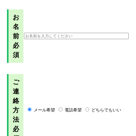
お
名
前
必
須
ご
連
絡
方
メール希望
電話希望
どちらでもいい
法
必