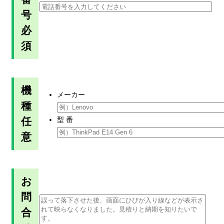
号
必
須
機
メーカー
種
任
型 番
意
お
問
合