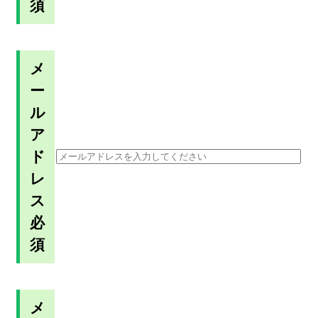
須
メ
ー
ル
ア
ド
レ
ス
必
須
メ