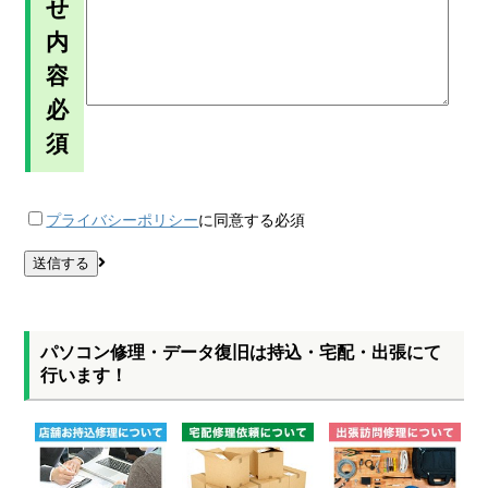
せ
内
容
必
須
プライバシーポリシー
に同意する
必須
パソコン修理・データ復旧は持込・宅配・出張にて
行います！