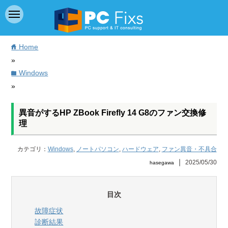
Home
home
»
Windows
folder
»
異音がするHP ZBook Firefly 14 G8のファン交換修
理
カテゴリ：
Windows
,
ノートパソコン
,
ハードウェア
,
ファン異音・不具合
｜
2025/05/30
hasegawa
目次
故障症状
診断結果