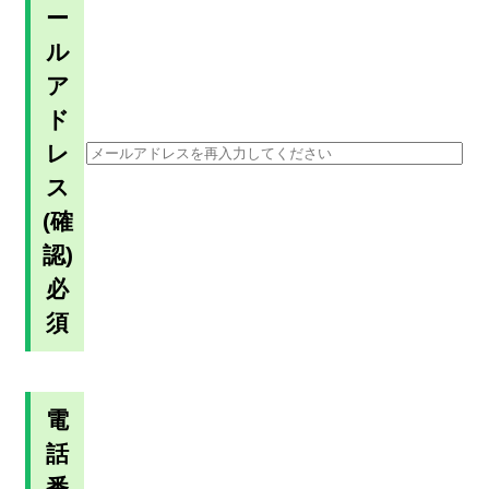
ー
ル
ア
ド
レ
ス
(確
認)
必
須
電
話
番