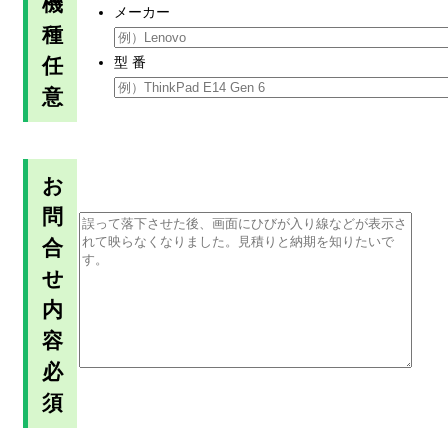
機
メーカー
種
任
型 番
意
お
問
合
せ
内
容
必
須