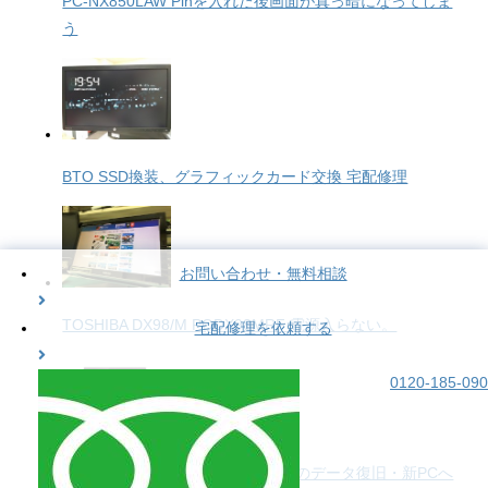
PC-NX850LAW Pinを入れた後画面が真っ暗になってしま
う
BTO SSD換装、グラフィックカード交換 宅配修理
お問い合わせ・無料相談
TOSHIBA DX98/M PQDX98MRF 電源入らない。
宅配修理を依頼する
0120-185-090
ASUS X202E 起動しないPCからのデータ復旧・新PCへ