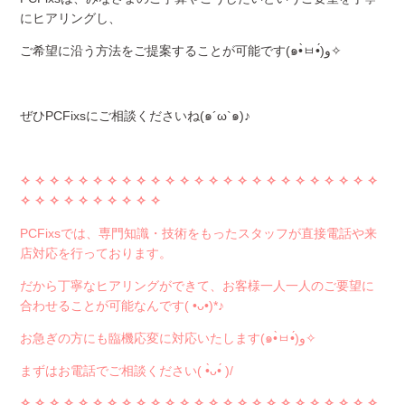
にヒアリングし、
ご希望に沿う方法をご提案することが可能です(๑•̀ㅂ•́)و✧
ぜひPCFixsにご相談くださいね(๑´ω`๑)♪
✧ ✧ ✧ ✧
✧ ✧ ✧ ✧
✧ ✧ ✧ ✧
✧ ✧ ✧ ✧
✧ ✧ ✧ ✧
✧ ✧ ✧ ✧
✧
✧ ✧ ✧
✧ ✧ ✧ ✧
✧ ✧ ✧
PCFixsでは、専門知識・技術をもったスタッフが直接電話や来
店対応を行っております。
だから丁寧なヒアリングができて、お客様一人一人のご要望に
合わせることが可能なんです( •ᴗ•)*♪
お急ぎの方にも臨機応変に対応いたします(๑•̀ㅂ•́)و✧
まずはお電話でご相談ください( •̀ᴗ•́ )/
✧ ✧ ✧ ✧
✧ ✧ ✧ ✧
✧ ✧ ✧ ✧
✧ ✧ ✧ ✧
✧ ✧ ✧ ✧
✧ ✧ ✧ ✧
✧