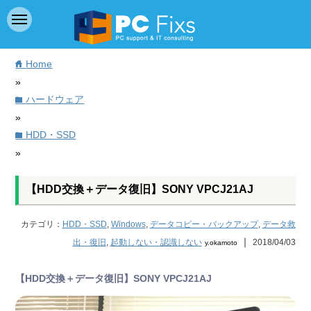
Home
home
»
ハードウェア
folder
»
HDD・SSD
folder
»
【HDD交換＋データ復旧】SONY VPCJ21AJ
カテゴリ：
HDD・SSD
,
Windows
,
データコピー・バックアップ
,
データ救
｜
出・復旧
,
起動しない・認識しない
2018/04/03
y.okamoto
【HDD交換＋データ復旧】SONY VPCJ21AJ