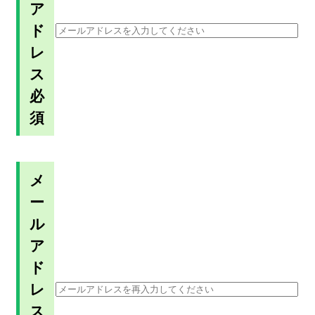
ア
ド
レ
ス
必
須
メ
ー
ル
ア
ド
レ
ス