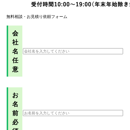
無料相談・お見積り依頼フォーム
会
社
名
任
意
お
名
前
必