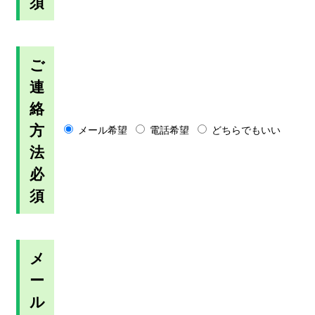
須
ご
連
絡
方
メール希望
電話希望
どちらでもいい
法
必
須
メ
ー
ル