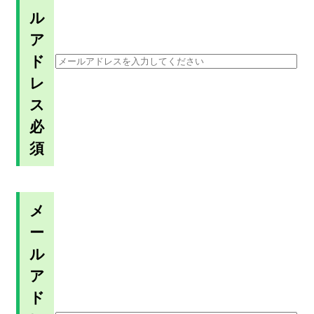
ル
ア
ド
レ
ス
必
須
メ
ー
ル
ア
ド