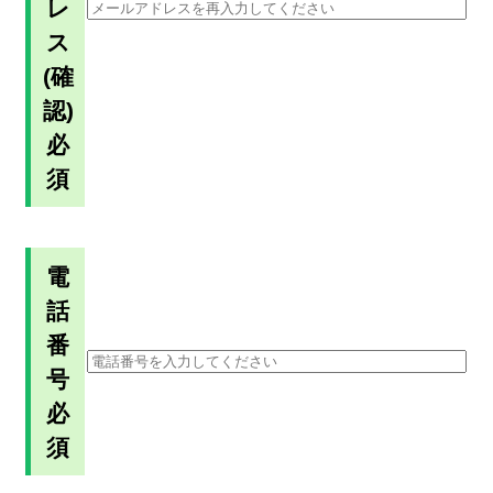
レ
ス
(確
認)
必
須
電
話
番
号
必
須