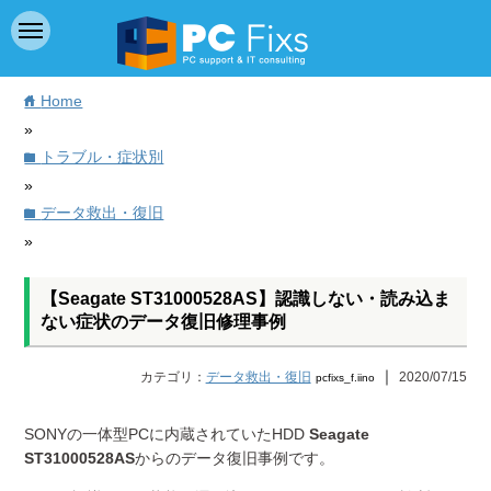
Home
home
»
トラブル・症状別
folder
»
データ救出・復旧
folder
»
【Seagate ST31000528AS】認識しない・読み込ま
ない症状のデータ復旧修理事例
｜
カテゴリ：
データ救出・復旧
2020/07/15
pcfixs_f.iino
SONYの一体型PCに内蔵されていたHDD
Seagate
ST31000528AS
からのデータ復旧事例です。