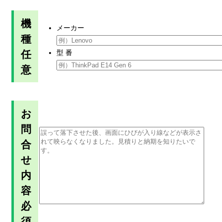
機
メーカー
種
任
型 番
意
お
問
合
せ
内
容
必
須