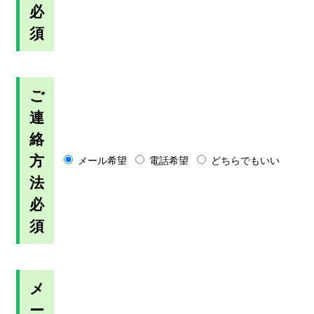
必
須
ご
連
絡
方
メール希望
電話希望
どちらでもいい
法
必
須
メ
ー