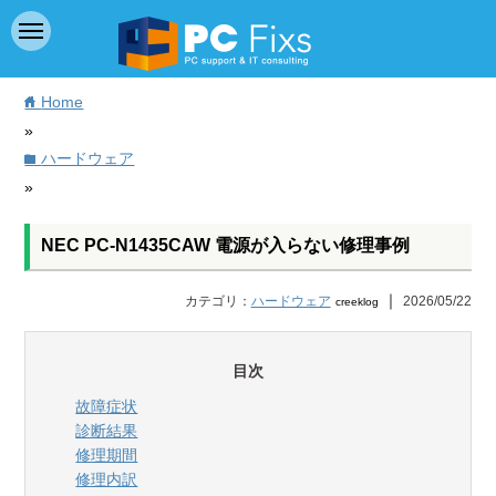
Home
home
»
ハードウェア
folder
»
NEC PC-N1435CAW 電源が入らない修理事例
｜
カテゴリ：
ハードウェア
2026/05/22
creeklog
目次
故障症状
診断結果
修理期間
修理内訳