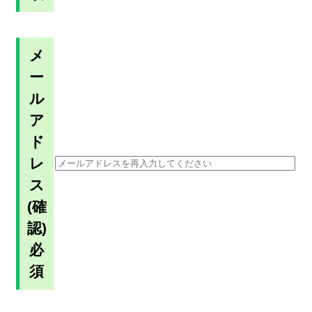
メ
ー
ル
ア
ド
レ
ス
(確
認)
必
須