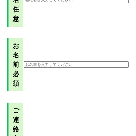
任
意
お
名
前
必
須
ご
連
絡