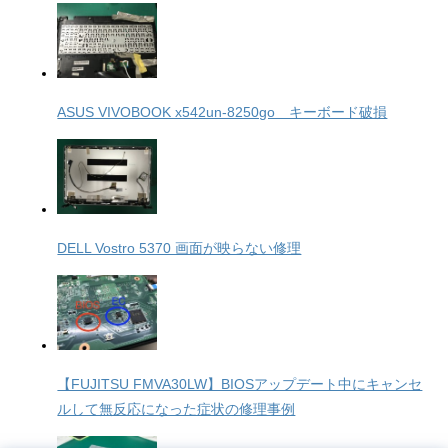
ASUS VIVOBOOK x542un-8250go キーボード破損
DELL Vostro 5370 画面が映らない修理
【FUJITSU FMVA30LW】BIOSアップデート中にキャンセ
ルして無反応になった症状の修理事例