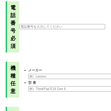
電
話
番
号
必
須
機
メーカー
種
任
型 番
意