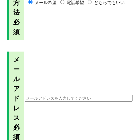
方
メール希望
電話希望
どちらでもいい
法
必
須
メ
ー
ル
ア
ド
レ
ス
必
須