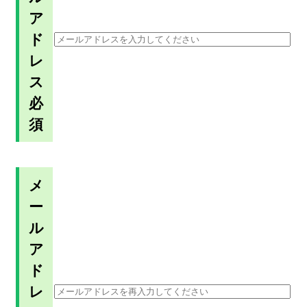
ア
ド
レ
ス
必
須
メ
ー
ル
ア
ド
レ