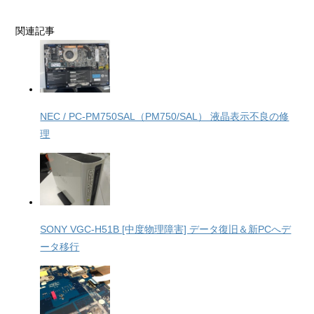
関連記事
NEC / PC-PM750SAL（PM750/SAL） 液晶表示不良の修
理
SONY VGC-H51B [中度物理障害] データ復旧＆新PCへデ
ータ移行