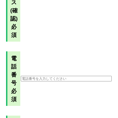
ス
(確
認)
必
須
電
話
番
号
必
須