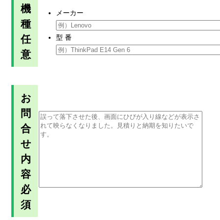
機
メーカー
種
任
型 番
意
お
問
合
せ
内
容
必
須