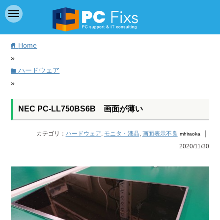
Home
home
»
ハードウェア
folder
»
NEC PC-LL750BS6B 画面が薄い
｜
カテゴリ：
ハードウェア
,
モニタ・液晶
,
画面表示不良
mhiraoka
2020/11/30