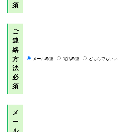
須
ご
連
絡
方
メール希望
電話希望
どちらでもいい
法
必
須
メ
ー
ル