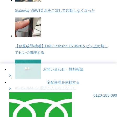
Gateway V5WT2 水をこぼして起動しなくなった
【台座成型/接着】Dell / inspiron 15 3520をビス止め無し
でヒンジ修理する
お問い合わせ・無料相談
宅配修理を依頼する
ASUS UM425I 電源が入らなくなった
0120-185-090