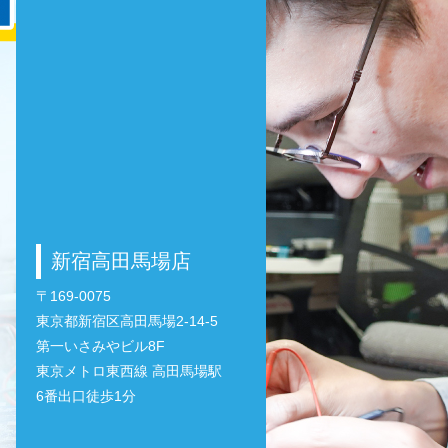
新宿高田馬場店
〒169-0075
東京都新宿区高田馬場2-14-5
第一いさみやビル8F
東京メトロ東西線 高田馬場駅
6番出口徒歩1分