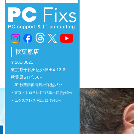
秋葉原店
〒101-0021
東京都千代田区外神田4-13-6
秋葉原STビル6F
・JR 秋葉原駅 電気街口徒歩5分
・東京メトロ日比谷線3番出口徒歩6分
・エクスプレス A1出口徒歩6分