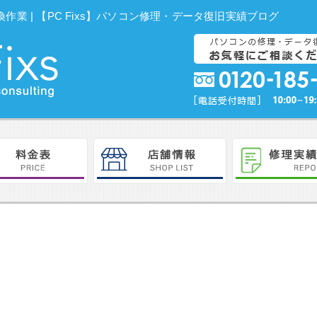
ード交換作業 | 【PC Fixs】パソコン修理・データ復旧実績ブログ