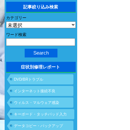
記事絞り込み検索
カテゴリー
ワード検索
症状別修理レポート
DVD/BRトラブル
インターネット接続不良
ウィルス・マルウェア感染
キーボード・タッチパッド入力
不具合
データコピー・バックアップ