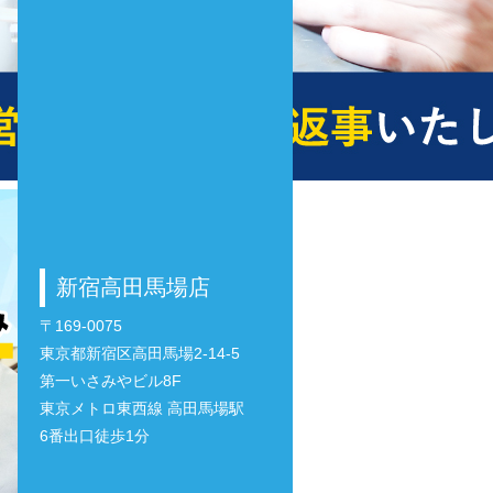
新宿高田馬場店
〒169-0075
東京都新宿区高田馬場2-14-5
第一いさみやビル8F
東京メトロ東西線 高田馬場駅
6番出口徒歩1分