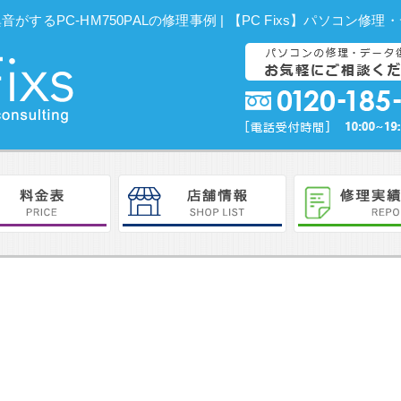
ら異音がするPC-HM750PALの修理事例 | 【PC Fixs】パソコン修