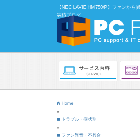
【NEC LAVIE HM750/P】ファンか
実績ブログ
Home
home
»
トラブル・症状別
folder
»
ファン異音・不具合
folder