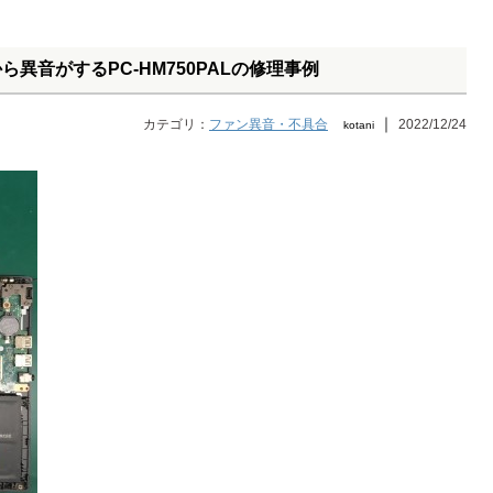
ァンから異音がするPC-HM750PALの修理事例
｜
カテゴリ：
ファン異音・不具合
2022/12/24
kotani