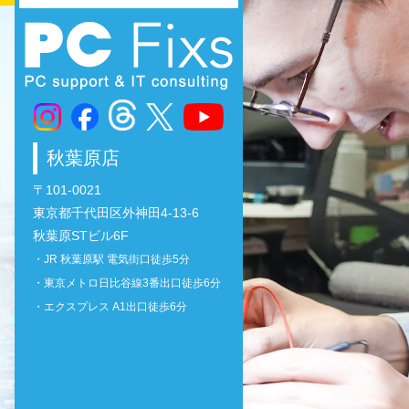
秋葉原店
〒101-0021
東京都千代田区外神田4-13-6
秋葉原STビル6F
・JR 秋葉原駅 電気街口徒歩5分
・東京メトロ日比谷線3番出口徒歩6分
・エクスプレス A1出口徒歩6分