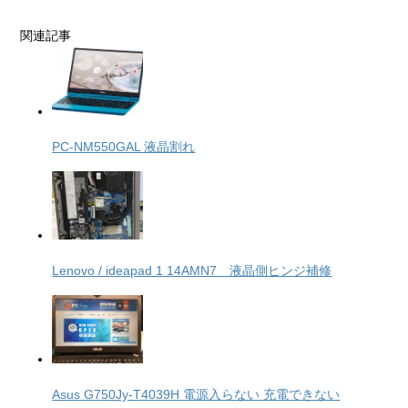
関連記事
PC-NM550GAL 液晶割れ
Lenovo / ideapad 1 14AMN7 液晶側ヒンジ補修
Asus G750Jy-T4039H 電源入らない 充電できない