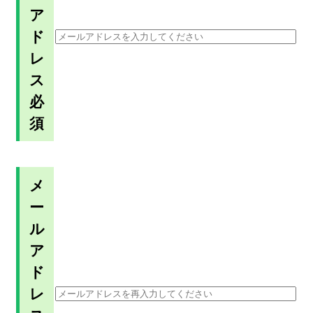
ア
ド
レ
ス
必
須
メ
ー
ル
ア
ド
レ