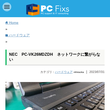
Home
home
»
ハードウェア
folder
»
NEC PC-VK26MDZDH ネットワークに繋がらな
い
｜
カテゴリ：
ハードウェア
2023/07/31
mhiraoka