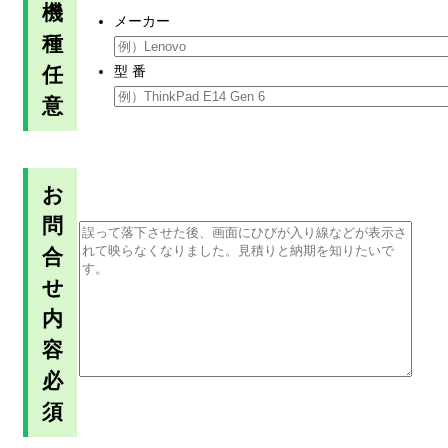
機
メーカー
種
任
型 番
意
お
問
合
せ
内
容
必
須