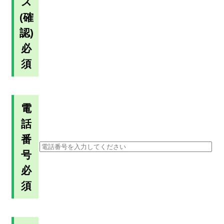
ス
(確
認)
必
須
電
話
番
号
必
須