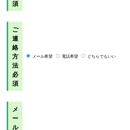
須
ご
連
絡
方
メール希望
電話希望
どちらでもいい
法
必
須
メ
ー
ル