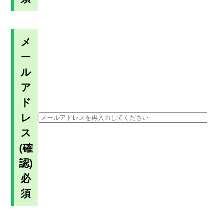
メ
ー
ル
ア
ド
レ
ス
(確
認)
必
須