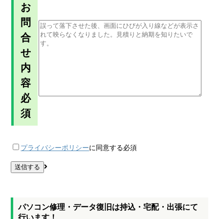
お
問
合
せ
内
容
必
須
プライバシーポリシー
に同意する
必須
パソコン修理・データ復旧は持込・宅配・出張にて
行います！