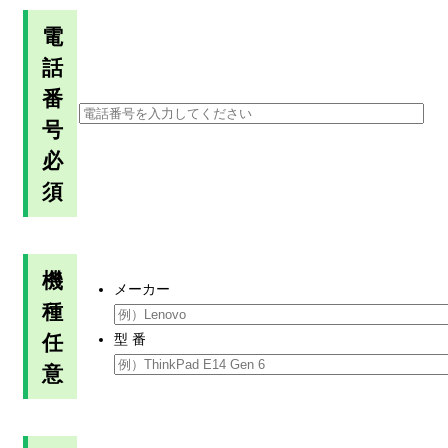
電
話
番
号
必
須
機
メーカー
種
任
型 番
意