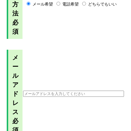
方
メール希望
電話希望
どちらでもいい
法
必
須
メ
ー
ル
ア
ド
レ
ス
必
須