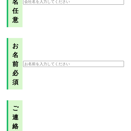
名
任
意
お
名
前
必
須
ご
連
絡