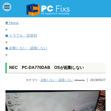
Home
home
»
トラブル・症状別
folder
»
起動しない・認識しない
folder
»
NEC PC-DA770DAB OSが起動しない
｜
カテゴリ：
起動しない・認識しない
2019/05/27
mhiraoka